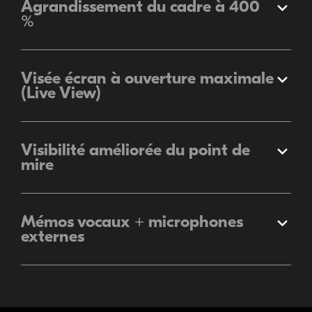
Agrandissement du cadre à 400
Élargir
%
Visée écran à ouverture maximale
Élargir
(Live View)
Visibilité améliorée du point de
Élargir
mire
Mémos vocaux + microphones
Élargir
externes