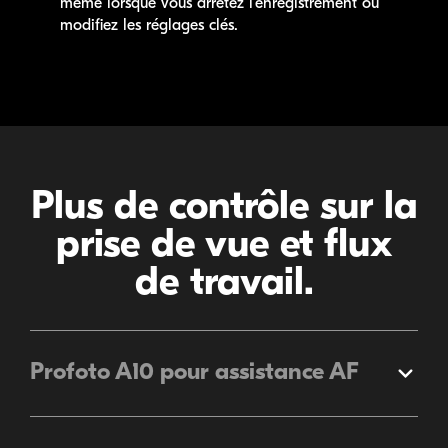
même lorsque vous arrêtez l’enregistrement ou
modifiez les réglages clés.
Plus de contrôle sur la
prise de vue et flux
de travail.
Profoto A10 pour assistance AF
Élargir