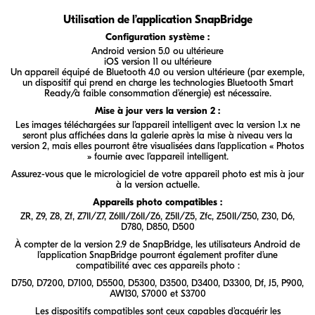
Utilisation de l’application SnapBridge
Configuration système :
Android version 5.0 ou ultérieure
iOS version 11 ou ultérieure
Un appareil équipé de Bluetooth 4.0 ou version ultérieure (par exemple,
un dispositif qui prend en charge les technologies Bluetooth Smart
Ready/à faible consommation d’énergie) est nécessaire.
Mise à jour vers la version 2 :
Les images téléchargées sur l’appareil intelligent avec la version 1.x ne
seront plus affichées dans la galerie après la mise à niveau vers la
version 2, mais elles pourront être visualisées dans l’application « Photos
» fournie avec l’appareil intelligent.
Assurez-vous que le micrologiciel de votre appareil photo est mis à jour
à la version actuelle.
Appareils photo compatibles :
ZR
,
Z9
,
Z8
,
Zf
,
Z7II/Z7
,
Z6III/Z6II/Z6
,
Z5II/Z5
,
Zfc
,
Z50II/Z50
,
Z30
, D6,
D780, D850, D500
À compter de la version 2.9 de SnapBridge, les utilisateurs Android de
l’application SnapBridge pourront également profiter d’une
compatibilité avec ces appareils photo :
D750, D7200, D7100, D5500, D5300, D3500, D3400, D3300, Df, J5, P900,
AW130, S7000 et S3700
Les dispositifs compatibles sont ceux capables d’acquérir les