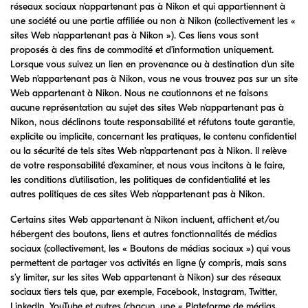
réseaux sociaux n’appartenant pas à Nikon et qui appartiennent à
une société ou une partie affiliée ou non à Nikon (collectivement les «
sites Web n’appartenant pas à Nikon »). Ces liens vous sont
proposés à des fins de commodité et d’information uniquement.
Lorsque vous suivez un lien en provenance ou à destination d’un site
Web n’appartenant pas à Nikon, vous ne vous trouvez pas sur un site
Web appartenant à Nikon. Nous ne cautionnons et ne faisons
aucune représentation au sujet des sites Web n’appartenant pas à
Nikon, nous déclinons toute responsabilité et réfutons toute garantie,
explicite ou implicite, concernant les pratiques, le contenu confidentiel
ou la sécurité de tels sites Web n’appartenant pas à Nikon. Il relève
de votre responsabilité d’examiner, et nous vous incitons à le faire,
les conditions d’utilisation, les politiques de confidentialité et les
autres politiques de ces sites Web n’appartenant pas à Nikon.
Certains sites Web appartenant à Nikon incluent, affichent et/ou
hébergent des boutons, liens et autres fonctionnalités de médias
sociaux (collectivement, les « Boutons de médias sociaux ») qui vous
permettent de partager vos activités en ligne (y compris, mais sans
s’y limiter, sur les sites Web appartenant à Nikon) sur des réseaux
sociaux tiers tels que, par exemple, Facebook, Instagram, Twitter,
LinkedIn, YouTube et autres (chacun, une « Plateforme de médias