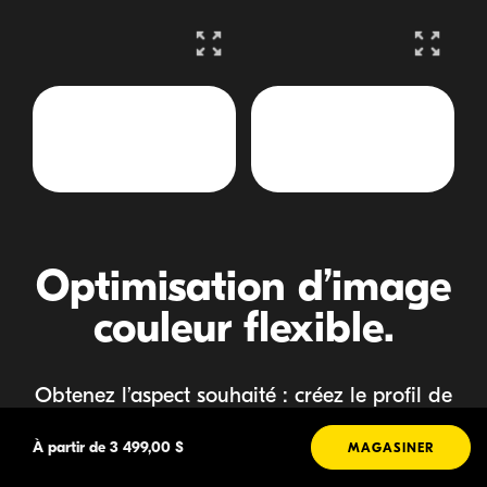
modal launch
modal launch
Optimisation d’image
couleur flexible.
Obtenez l’aspect souhaité : créez le profil de
couleur désiré dans NX Studio et
À partir de
3 499,00 $
MAGASINER
transférez-le
en tant qu’optimisation d’image
personnalisée directement sur votre Z6III.