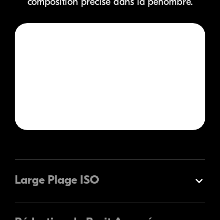
composition précise dans la pénombre.
Large Plage ISO
Élargir