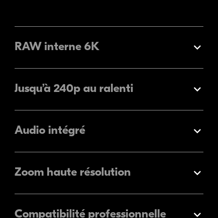
RAW interne 6K
Élargir
Jusqu’à 240p au ralenti
Élargir
Audio intégré
Élargir
Zoom haute résolution
Élargir
Compatibilité professionnelle
Élargir