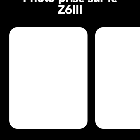
Z6III
Documentaire
Mariage
Danny Gevirtz
White in Revery
Regarder la vidéo
Regarder la vid