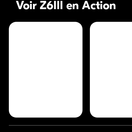
Voir Z6III en Action
Photograp
Documentaire
Animalière
Danny Gevirtz
Aparupa Dey
Cinéaste
Photographe
Regarder la vidéo
Regarder la vid