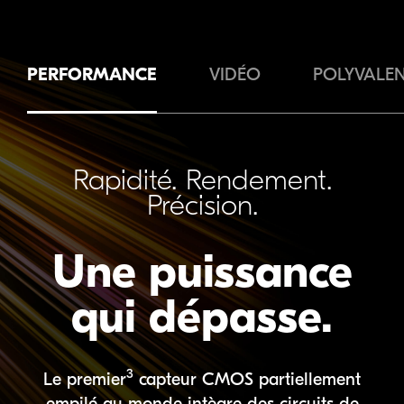
PERFORMANCE
VIDÉO
POLYVALE
Rapidité. Rendement.
Précision.
Une puissance
qui dépasse.
3
Le premier
capteur CMOS partiellement
empilé au monde intègre des circuits de