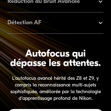
Réduction du Bruit Avancée
Élargir
Détection AF
Élargir
Autofocus qui
dépasse les attentes.
L’autofocus avancé hérité des Z8 et Z9, y
compris la reconnaissance
multi-sujets
sophistiquée,
améliorée par la technologie
d’apprentissage profond de Nikon.