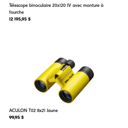
Télescope binoculaire 20x120 IV avec monture à
fourche
12 195,95 $
ACULON T02 8x21 Jaune
99,95 $