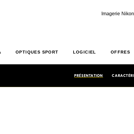
Imagerie Nikon
Additional Site Navigation
Skip to Main Content
A
OPTIQUES SPORT
LOGICIEL
OFFRES
PRÉSENTATION
CARACTÉRI