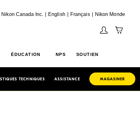
English
Français
(Vie
 Nikon Canada Inc.
English
Français
Nikon Monde
ÉDUCATION
NPS
SOUTIEN
STIQUES TECHNIQUES
ASSISTANCE
MAGASINER