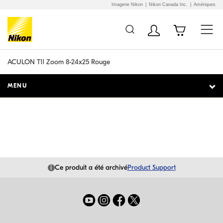
Imagerie Nikon
Nikon Canada Inc.
Amériques
Additional Site
Skip to Main Content
Navigation
ACULON T11 Zoom 8-24x25 Rouge
MENU
i
Ce produit a été archivé
Product Support