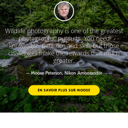
Wildlife photography is one of the greatest
photographic pursuits. You need
knowledge, patience and skill, but those
challenges make the rewards that much
greater.
– Moose Peterson, Nikon Ambassador
EN SAVOIR PLUS SUR MOOSE