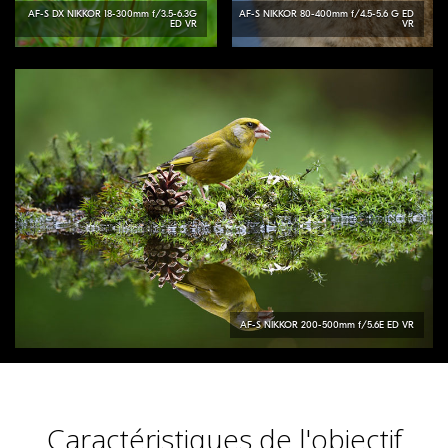
AF-S DX
NIKKOR
18-300mm f/3.5-6.3G
AF-S
NIKKOR
80-400mm f/4.5-5.6 G ED
ED VR
VR
AF-S
NIKKOR
200-500mm f/5.6E ED VR
Caractéristiques de l'objectif