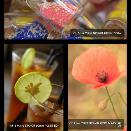
AF-S DX Micro
NIKKOR
40mm f/2.8G
AF-S DX Micro
NIKKOR
85mm f/3.5G ED
AF-S Micro
NIKKOR
60mm f/2.8G ED
VR