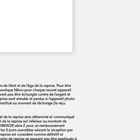
de l'état et de l'âge de la reprise. Pour être
 boutique Nikon pour chaque nouvel appareil
ent pas être échangés contre de l'argent et
prise sont annulés et perdus si l'appareil photo
e restitué au moment de l'échange (le reçu
éel de la reprise sera déterminé et communiqué
l de la reprise est inférieur au montant de
f
NIKKOR
série Z pour un remboursement
les 5 jours ouvrables suivant la réception par
reprise est considéré comme définitif et
tants de reprise ne peuvent pas être appliqués à