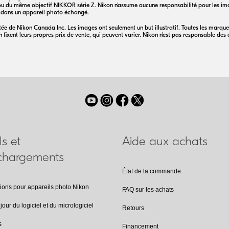
 ou du même objectif
NIKKOR
série Z. Nikon n'assume aucune responsabilité pour les i
 dans un appareil photo échangé.
mitée de Nikon Canada Inc. Les images ont seulement un but illustratif. Toutes les mar
fixent leurs propres prix de vente, qui peuvent varier. Nikon n'est pas responsable des
ls et
Aide aux achats
échargements
État de la commande
tions pour appareils photo Nikon
FAQ sur les achats
jour du logiciel et du micrologiciel
Retours
s
Financement