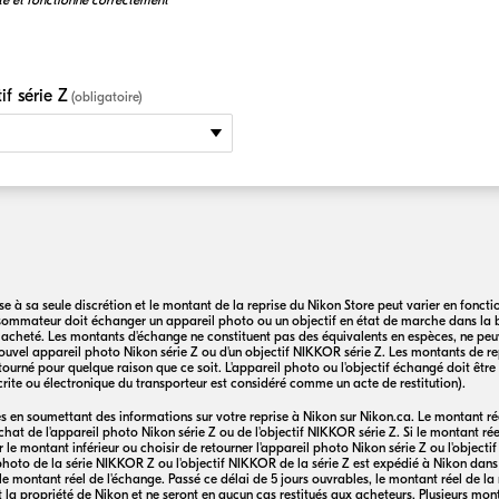
te et fonctionne correctement
f série Z
(obligatoire)
 à sa seule discrétion et le montant de la reprise du Nikon Store peut varier en fonction 
onsommateur doit échanger un appareil photo ou un objectif en état de marche dans la
 acheté. Les montants d'échange ne constituent pas des équivalents en espèces, ne peuv
ouvel appareil photo Nikon série Z ou d'un objectif
NIKKOR
série Z. Les montants de re
etourné pour quelque raison que ce soit. L'appareil photo ou l'objectif échangé doit êtr
crite ou électronique du transporteur est considéré comme un acte de restitution).
es en soumettant des informations sur votre reprise à Nikon sur Nikon.ca. Le montant r
hat de l'appareil photo Nikon série Z ou de l'objectif
NIKKOR
série Z. Si le montant rée
r le montant inférieur ou choisir de retourner l'appareil photo Nikon série Z ou l'objecti
photo de la série
NIKKOR
Z ou l'objectif
NIKKOR
de la série Z est expédié à Nikon dans 
 montant réel de l'échange. Passé ce délai de 5 jours ouvrables, le montant réel de la 
la propriété de Nikon et ne seront en aucun cas restitués aux acheteurs. Plusieurs mon