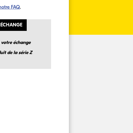
 notre FAQ
.
D'ÉCHANGE
e votre échange
it de la série Z