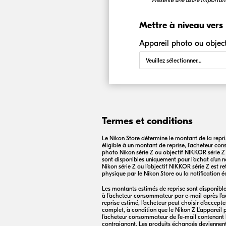
Présente une usure importan
Mettre à niveau vers
Appareil photo ou objecti
Termes et conditions
Le Nikon Store détermine le montant de la reprise
éligible à un montant de reprise, l'acheteur c
photo Nikon série Z ou objectif
NIKKOR
série Z
sont disponibles uniquement pour l'achat d'un n
Nikon série Z ou l'objectif
NIKKOR
série Z est r
physique par le Nikon Store ou la notification é
Les montants estimés de reprise sont disponibl
à l'acheteur consommateur par e-mail après l'ac
reprise estimé, l'acheteur peut choisir d'accepte
complet, à condition que le Nikon Z L'appareil 
l'acheteur consommateur de l'e-mail contenant le
contraignant. Les produits échangés deviennent 