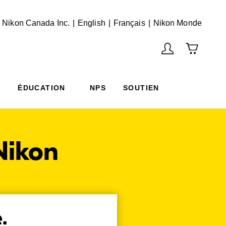
English
Français
(Vie
 Nikon Canada Inc.
English
Français
Nikon Monde
ÉDUCATION
NPS
SOUTIEN
Nikon
.