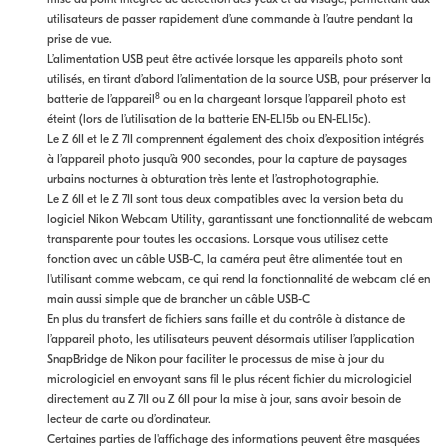
utilisateurs de passer rapidement d’une commande à l’autre pendant la
prise de vue.
L’alimentation USB peut être activée lorsque les appareils photo sont
utilisés, en tirant d’abord l’alimentation de la source USB, pour préserver la
8
batterie de l’appareil
ou en la chargeant lorsque l’appareil photo est
éteint (lors de l’utilisation de la batterie EN-EL15b ou EN-EL15c).
Le Z 6II et le Z 7II comprennent également des choix d’exposition intégrés
à l’appareil photo jusqu’à 900 secondes, pour la capture de paysages
urbains nocturnes à obturation très lente et l’astrophotographie.
Le Z 6II et le Z 7II sont tous deux compatibles avec la version beta du
logiciel Nikon Webcam Utility, garantissant une fonctionnalité de webcam
transparente pour toutes les occasions. Lorsque vous utilisez cette
fonction avec un câble USB-C, la caméra peut être alimentée tout en
l'utilisant comme webcam, ce qui rend la fonctionnalité de webcam clé en
main aussi simple que de brancher un câble USB-C
En plus du transfert de fichiers sans faille et du contrôle à distance de
l’appareil photo, les utilisateurs peuvent désormais utiliser l’application
SnapBridge de Nikon pour faciliter le processus de mise à jour du
micrologiciel en envoyant sans fil le plus récent fichier du micrologiciel
directement au Z 7II ou Z 6II pour la mise à jour, sans avoir besoin de
lecteur de carte ou d’ordinateur.
Certaines parties de l'affichage des informations peuvent être masquées