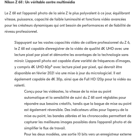
Nikon Z 6II
:
Un véritable centre multimédia
Le Z 6II est l’appareil photo de la série Z le plus polyvalent à ce jour, équilibrant
vitesse, puissance, capacité de faible luminosité et fonctions vidéo avancées
pour les créateurs dynamiques qui ont besoin de performances et de fiabilité de
niveau professionnel.
S’appuyant sur les vastes capacités vidéo de calibre professionnel du Z 6,
le Z 6II est capable d’enregistrer de la vidéo de qualité 4K UHD avec une
lecture pixel par pixel et démontre les avantages de la technologie sans
miroir. L’appareil photo est capable d’une variété de fréquences d’images,
6
y compris 4K UHD 60p
avec lecture pixel par pixel, qui devrait être
disponible en février 2021 via une mise à jour du micrologiciel. Il est
également capable de 4K 30p, ainsi que de Full HD 120p pour la vidéo au
ralenti.
Conçu pour les vidéastes, la vitesse de la mise au point
automatique et la sensibilité de suivi du Z 6II sont réglables pour
répondre aux besoins créatifs, tandis que la bague de mise au point
est également réversible. Des indicateurs utiles pour l’aperçu de la
mise au point, les bandes zébrées et les chronocodes permettent de
capturer les meilleures images possibles dans l’appareil photo et de
simplifier le flux de travail.
Pour les deux modèles, une sortie 10 bits vers un enregistreur externe