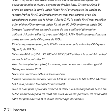
partie de la mise à niveau payante de ProRes Raw. L'Atomos Ninja V
prend en charge la sortie vidéo Nikon RAW et enregistre les vidéos au
format ProRes RAW. Le fonctionnement n'est pas garanti avec des
enregistreurs autres que le Ninja V.
Sur le Z 7II, la vidéo RAW n’est possible
qu’en pleine HD en format vidéo FX, et en 4K UHD en format vidéo DX.
Lorsque l’appareil est en mode prises de vue continu H (étendu) en
utilisant AF point sélectif, avec suivi AF/AE, RAW 12-bit compression sans
perte, sur une carte CFexpress de 12Go.
RAW compression sans perte 12 bits, avec une carte mémoire CF Express
(Type B) de 128 Go
EN mode AF-S à f/2.0, ISO 100 et à 20°C/68°F utilisant le point AF central
en mode AF point sélectif.
Avec lecture pixel par pixel, lors de la prise de vue en zone d’image DX
Prévu pour février 2021
Nécessite un câble USB UC-E25 en option.
Mesuré conformément aux normes CIPA (en utilisant le NIKKOR Z 24-70mm
f/4 S à la position téléobjectif maximale).
Avec le bloc piles optionnel attaché et deux piles rechargeables Li-ion EN-
EL15c. la durée dépend de l’état des piles, de la température, de l’intervalle
entre les prises de vue et la durée d’affichage des menus.
Z 7II Images