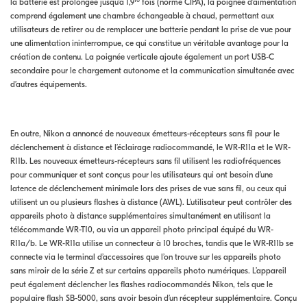
la batterie est prolongée jusqu’à 1,9
fois (norme CIPA), la poignée d’aimentation
comprend également une chambre échangeable à chaud, permettant aux
utilisateurs de retirer ou de remplacer une batterie pendant la prise de vue pour
une alimentation ininterrompue, ce qui constitue un véritable avantage pour la
création de contenu. La poignée verticale ajoute également un port USB-C
secondaire pour le chargement autonome et la communication simultanée avec
d’autres équipements.
En outre, Nikon a annoncé de nouveaux émetteurs-récepteurs sans fil pour le
déclenchement à distance et l’éclairage radiocommandé, le WR-R11a et le WR-
R11b. Les nouveaux émetteurs-récepteurs sans fil utilisent les radiofréquences
pour communiquer et sont conçus pour les utilisateurs qui ont besoin d’une
latence de déclenchement minimale lors des prises de vue sans fil, ou ceux qui
utilisent un ou plusieurs flashes à distance (AWL). L’utilisateur peut contrôler des
appareils photo à distance supplémentaires simultanément en utilisant la
télécommande WR-T10, ou via un appareil photo principal équipé du WR-
R11a/b. Le WR-R11a utilise un connecteur à 10 broches, tandis que le WR-R11b se
connecte via le terminal d’accessoires que l’on trouve sur les appareils photo
sans miroir de la série Z et sur certains appareils photo numériques. L’appareil
peut également déclencher les flashes radiocommandés Nikon, tels que le
populaire flash SB-5000, sans avoir besoin d’un récepteur supplémentaire. Conçu