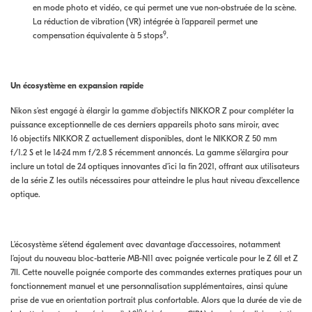
en mode photo et vidéo, ce qui permet une vue non-obstruée de la scène.
La réduction de vibration (VR) intégrée à l’appareil permet une
9
compensation équivalente à 5 stops
.
Un écosystème en expansion rapide
Nikon s’est engagé à élargir la gamme d’objectifs NIKKOR Z pour compléter la
puissance exceptionnelle de ces derniers appareils photo sans miroir, avec
16 objectifs NIKKOR Z actuellement disponibles, dont le NIKKOR Z 50 mm
f/1.2 S et le 14-24 mm f/2.8 S récemment annoncés. La gamme s’élargira pour
inclure un total de 24 optiques innovantes d’ici la fin 2021, offrant aux utilisateurs
de la série Z les outils nécessaires pour atteindre le plus haut niveau d’excellence
optique.
L’écosystème s’étend également avec davantage d’accessoires, notamment
l’ajout du nouveau bloc-batterie MB-N11 avec poignée verticale pour le Z 6II et Z
7II. Cette nouvelle poignée comporte des commandes externes pratiques pour un
fonctionnement manuel et une personnalisation supplémentaires, ainsi qu’une
prise de vue en orientation portrait plus confortable. Alors que la durée de vie de
10