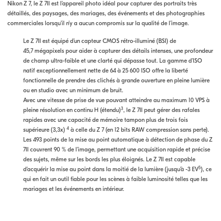
Nikon Z 7, le Z 7II est l’appareil photo idéal pour capturer des portraits très
détaillés, des paysages, des mariages, des événements et des photographies
commerciales lorsqu’il n’y a aucun compromis sur la qualité de l’image.
Le Z 7II est équipé d’un capteur CMOS rétro-illuminé (BSI) de
45,7 mégapixels pour aider à capturer des détails intenses, une profondeur
de champ ultra-faible et une clarté qui dépasse tout. La gamme d’ISO
natif exceptionnellement nette de 64 à 25 600 ISO offre la liberté
fonctionnelle de prendre des clichés à grande ouverture en pleine lumière
ou en studio avec un minimum de bruit.
Avec une vitesse de prise de vue pouvant atteindre au maximum 10 VPS à
3
pleine résolution en continu H (étendu)
, le Z 7II peut gérer des rafales
rapides avec une capacité de mémoire tampon plus de trois fois
4
supérieure (3,3x)
à celle du Z 7 (en 12 bits RAW compression sans perte).
Les 493 points de la mise au point automatique à détection de phase du Z
7II couvrent 90 % de l’image, permettant une acquisition rapide et précise
des sujets, même sur les bords les plus éloignés. Le Z 7II est capable
5
d’acquérir la mise au point dans la moitié de la lumière (jusqu’à -3 EV
), ce
qui en fait un outil fiable pour les scènes à faible luminosité telles que les
mariages et les événements en intérieur.