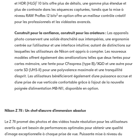
1
et HDR (HLG)
10 bits offre plus de détails, une gamme plus étendue et
plus de contraste dans les séquences capturées, tandis que la mise à
2
niveau RAW ProRes 12 bits
en option offre un meilleur contrôle créatif
pour les professionnels et les vidéastes avancés.
Construit pour la confiance, construit pour les créateurs :
Les appareils
photo conservent une solide étanchéité aux intempéries, une ergonomie
centrée sur l’utilisateur et une interface intuitive; autant de distinctions sur
lesquelles les utilisateurs de Nikon ont appris à compter. Les nouveaux
modèles offrent également des améliorations telles que deux fentes pour
cartes mémoire, une fente pour CFexpress (type B)/XQD et une autre pour
carte SD (UHS-II) pour une polyvalence maximale et une tranquillité
d’esprit. Les utilisateurs bénéficieront également d’une puissance accrue et
d’une prise de vue verticale confortable grâce à l’ajout de la nouvelle
poignée d’alimentation MB-N11, disponible en option.
Nikon Z 7II
:
Un chef-d’œuvre d’immersion absolue
Le Z 7II promet des photos et des vidéos haute résolution pour les utilisateurs
avertis qui ont besoin de performances optimales pour obtenir une qualité
d’image exceptionnelle à chaque prise de vue. Puissante mise à niveau du