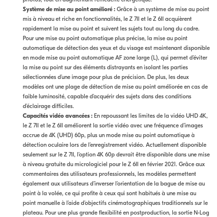
Système de mise au point amélioré :
Grâce à un système de mise au point
mis à niveau et riche en fonctionnalités, le Z 7II et le Z 6II acquièrent
rapidement la mise au point et suivent les sujets tout au long du cadre.
Pour une mise au point automatique plus précise, la mise au point
automatique de détection des yeux et du visage est maintenant disponible
en mode mise au point automatique AF zone large (L), qui permet d’éviter
la mise au point sur des éléments distrayants en isolant les parties
sélectionnées d’une image pour plus de précision. De plus, les deux
modèles ont une plage de détection de mise au point améliorée en cas de
faible luminosité, capable d’acquérir des sujets dans des conditions
d’éclairage difficiles.
Capacités vidéo avancées :
En repoussant les limites de la vidéo UHD 4K,
le Z 7II et le Z 6II améliorent la sortie vidéo avec une fréquence d’images
accrue de 4K (UHD) 60p, plus un mode mise au point automatique à
détection oculaire lors de l’enregistrement vidéo. Actuellement disponible
seulement sur le Z 7II, l’option 4K 60p devrait être disponible dans une mise
à niveau gratuite du micrologiciel pour le Z 6II en février 2021. Grâce aux
commentaires des utilisateurs professionnels, les modèles permettent
également aux utilisateurs d’inverser l’orientation de la bague de mise au
point à la volée, ce qui profite à ceux qui sont habitués à une mise au
point manuelle à l’aide d’objectifs cinématographiques traditionnels sur le
plateau. Pour une plus grande flexibilité en postproduction, la sortie N-Log