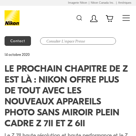
Imagerie Nikon
Nikon Canada Inc.
Amériques
Contact
Additional Site
Skip to Main Content
14 octobre 2020
Navigation
LE PROCHAIN CHAPITRE DE Z
EST LÀ : NIKON OFFRE PLUS
DE TOUT AVEC LES
NOUVEAUX APPAREILS
PHOTO SANS MIROIR PLEIN
CADRE Z 7II ET Z 6II
Le Z 7II haute résolution et haute performance et le Z