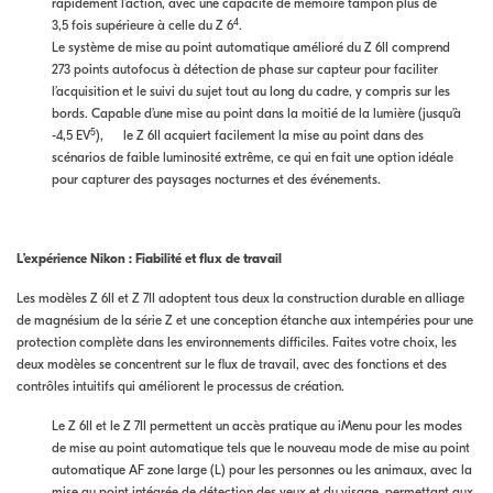
rapidement l’action, avec une capacité de mémoire tampon plus de
4
3,5 fois supérieure à celle du Z 6
.
Le système de mise au point automatique amélioré du Z 6II comprend
273 points autofocus à détection de phase sur capteur pour faciliter
l’acquisition et le suivi du sujet tout au long du cadre, y compris sur les
bords. Capable d’une mise au point dans la moitié de la lumière (jusqu’à
5
-4,5 EV
), le Z 6II acquiert facilement la mise au point dans des
scénarios de faible luminosité extrême, ce qui en fait une option idéale
pour capturer des paysages nocturnes et des événements.
L’expérience Nikon : Fiabilité et flux de travail
Les modèles Z 6II et Z 7II adoptent tous deux la construction durable en alliage
de magnésium de la série Z et une conception étanche aux intempéries pour une
protection complète dans les environnements difficiles. Faites votre choix, les
deux modèles se concentrent sur le flux de travail, avec des fonctions et des
contrôles intuitifs qui améliorent le processus de création.
Le Z 6II et le Z 7II permettent un accès pratique au iMenu pour les modes
de mise au point automatique tels que le nouveau mode de mise au point
automatique AF zone large (L) pour les personnes ou les animaux, avec la
mise au point intégrée de détection des yeux et du visage, permettant aux