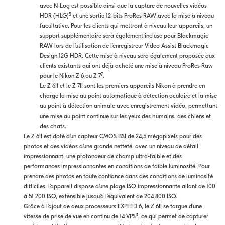
avec N-Log est possible ainsi que la capture de nouvelles vidéos
5
HDR (HLG)
et une sortie 12-bits ProRes RAW avec la mise à niveau
facultative. Pour les clients qui mettront à niveau leur appareils, un
support supplémentaire sera également incluse pour Blackmagic
RAW lors de l’utilisation de l’enregistreur Video Assist Blackmagic
Design 12G HDR. Cette mise à niveau sera également proposée aux
clients existants qui ont déjà acheté une mise à niveau ProRes Raw
7
pour le Nikon Z 6 ou Z 7
.
Le Z 6II et le Z 7II sont les premiers appareils Nikon à prendre en
charge la mise au point automatique à détection oculaire et la mise
au point à détection animale avec enregistrement vidéo, permettant
une mise au point continue sur les yeux des humains, des chiens et
des chats.
Le Z 6II est doté d’un capteur CMOS BSI de 24,5 mégapixels pour des
photos et des vidéos d’une grande netteté, avec un niveau de détail
impressionnant, une profondeur de champ ultra-faible et des
performances impressionnantes en conditions de faible luminosité. Pour
prendre des photos en toute confiance dans des conditions de luminosité
difficiles, l’appareil dispose d’une plage ISO impressionnante allant de 100
à 51 200 ISO, extensible jusqu’à l’équivalent de 204 800 ISO.
Grâce à l’ajout de deux processeurs EXPEED 6, le Z 6II se targue d’une
3
vitesse de prise de vue en continu de 14 VPS
, ce qui permet de capturer