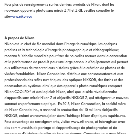
Pour plus de renseignements sur les derniers produits de Nikon, dont les
nouveaux appareils photo sans miroir Z 7II et Z 6II, veuillez consulter le
site
www.nikon.ca
À propos de Nikon
Nikon est un chef de file mondial dans l’imagerie numérique, les optiques
précises et la technologie d’imagerie photographique et vidéographique;
reconnu à l’échelle mondiale pour fixer de nouvelles normes dans la conception
et la performance de produit pour une large panoplie d’équipements qui permet
aux utilisateurs de raconter leurs histoires grâce à la création de photos et de
vidéos formidables. Nikon Canada Inc. distribue aux consommateurs et aux
professionnels des reflex numériques, des optiques NIKKOR, des flashs et des
accessoires du système, ainsi que des appareils photo numériques compact
Nikon COOLPIX® et des logiciels Nikon, ainsi que la série révolutionnaire
d’appareils sans miroir Nikon Z et objectifs NIKKOR Z, qui atteignent un nouveau
sommet en performance optique. En 2018, Nikon Corporation, la société mère
de Nikon Canada Inc., a annoncé la production de 110 millions d’objectifs
NIKKOR, créant un nouveau jalon dans l’héritage Nikon d’optiques supérieures.
Pour davantage de renseignements, visitez www.nikon.ca, et interagissez avec
des communautés de partage et d’apprentissage de photographes et de
raconteurs d’histoires visuelles de tous les niveaux. Connectez-vous avec Nikon