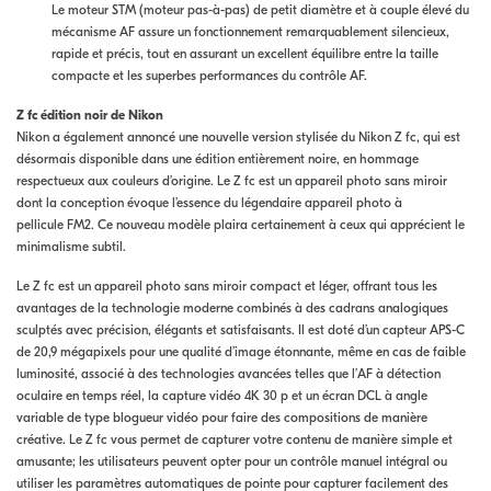
Le moteur STM (moteur pas-à-pas) de petit diamètre et à couple élevé du
mécanisme AF assure un fonctionnement remarquablement silencieux,
rapide et précis, tout en assurant un excellent équilibre entre la taille
compacte et les superbes performances du contrôle AF.
Z fc édition noir de Nikon
Nikon a également annoncé une nouvelle version stylisée du Nikon Z fc, qui est
désormais disponible dans une édition entièrement noire, en hommage
respectueux aux couleurs d’origine. Le Z fc est un appareil photo sans miroir
dont la conception évoque l’essence du légendaire appareil photo à
pellicule FM2. Ce nouveau modèle plaira certainement à ceux qui apprécient le
minimalisme subtil.
Le Z fc est un appareil photo sans miroir compact et léger, offrant tous les
avantages de la technologie moderne combinés à des cadrans analogiques
sculptés avec précision, élégants et satisfaisants. Il est doté d’un capteur APS-C
de 20,9 mégapixels pour une qualité d’image étonnante, même en cas de faible
luminosité, associé à des technologies avancées telles que l’AF à détection
oculaire en temps réel, la capture vidéo 4K 30 p et un écran DCL à angle
variable de type blogueur vidéo pour faire des compositions de manière
créative. Le Z fc vous permet de capturer votre contenu de manière simple et
amusante; les utilisateurs peuvent opter pour un contrôle manuel intégral ou
utiliser les paramètres automatiques de pointe pour capturer facilement des