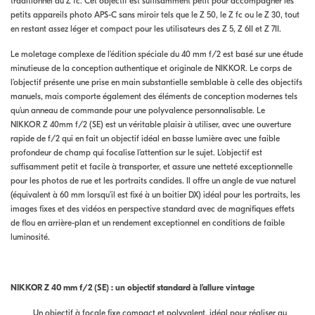
traditionnel du Z fc. Cet objectif est suffisamment petit pour accompagner les
petits appareils photo APS-C sans miroir tels que le Z 50, le Z fc ou le Z 30, tout
en restant assez léger et compact pour les utilisateurs des Z 5, Z 6II et Z 7II.
Le moletage complexe de l’édition spéciale du 40 mm f/2 est basé sur une étude
minutieuse de la conception authentique et originale de NIKKOR. Le corps de
l’objectif présente une prise en main substantielle semblable à celle des objectifs
manuels, mais comporte également des éléments de conception modernes tels
qu’un anneau de commande pour une polyvalence personnalisable. Le
NIKKOR Z 40mm f/2 (SE) est un véritable plaisir à utiliser, avec une ouverture
rapide de f/2 qui en fait un objectif idéal en basse lumière avec une faible
profondeur de champ qui focalise l’attention sur le sujet. L’objectif est
suffisamment petit et facile à transporter, et assure une netteté exceptionnelle
pour les photos de rue et les portraits candides. Il offre un angle de vue naturel
(équivalent à 60 mm lorsqu’il est fixé à un boitier DX) idéal pour les portraits, les
images fixes et des vidéos en perspective standard avec de magnifiques effets
de flou en arrière-plan et un rendement exceptionnel en conditions de faible
luminosité.
NIKKOR Z 40 mm f/2 (SE) : un objectif standard à l’allure vintage
Un objectif à focale fixe compact et polyvalent, idéal pour réaliser au