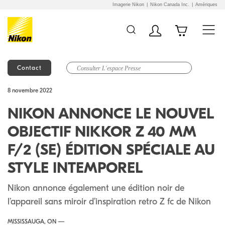
Imagerie Nikon
Nikon Canada Inc.
Amériques
Contact
Additional Site
Skip to Main Content
8 novembre 2022
Navigation
NIKON ANNONCE LE NOUVEL
OBJECTIF NIKKOR Z 40 MM
F/2 (SE) ÉDITION SPÉCIALE AU
STYLE INTEMPOREL
Nikon annonce également une édition noir de
l’appareil sans miroir d’inspiration retro Z fc de Nikon
MISSISSAUGA, ON —