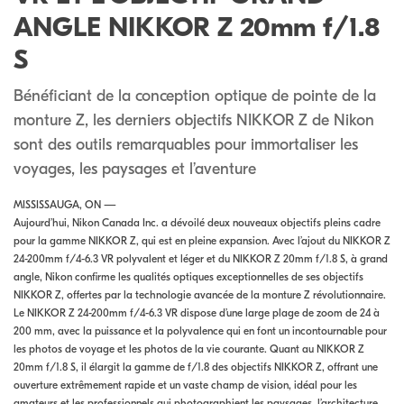
ANGLE NIKKOR Z 20mm f/1.8
S
Bénéficiant de la conception optique de pointe de la
monture Z, les derniers objectifs NIKKOR Z de Nikon
sont des outils remarquables pour immortaliser les
voyages, les paysages et l’aventure
MISSISSAUGA, ON —
Aujourd’hui, Nikon Canada Inc. a dévoilé deux nouveaux objectifs pleins cadre
pour la gamme NIKKOR Z, qui est en pleine expansion. Avec l’ajout du NIKKOR Z
24-200mm f/4-6.3 VR polyvalent et léger et du NIKKOR Z 20mm f/1.8 S, à grand
angle, Nikon confirme les qualités optiques exceptionnelles de ses objectifs
NIKKOR Z, offertes par la technologie avancée de la monture Z révolutionnaire.
Le NIKKOR Z 24-200mm f/4-6.3 VR dispose d’une large plage de zoom de 24 à
200 mm, avec la puissance et la polyvalence qui en font un incontournable pour
les photos de voyage et les photos de la vie courante. Quant au NIKKOR Z
20mm f/1.8 S, il élargit la gamme de f/1.8 des objectifs NIKKOR Z, offrant une
ouverture extrêmement rapide et un vaste champ de vision, idéal pour les
amateurs et les professionnels qui photographient les paysages, l’architecture