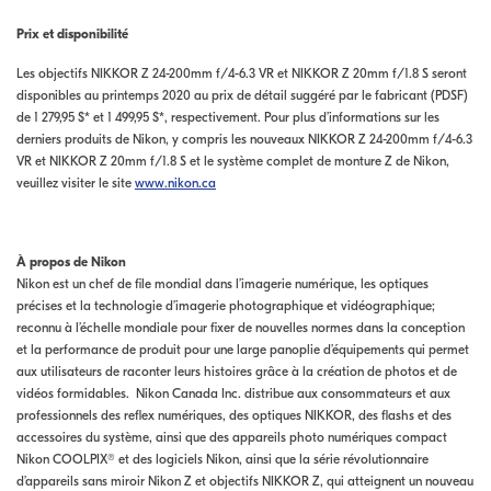
Prix et disponibilité
Les objectifs NIKKOR Z 24-200mm f/4-6.3 VR et NIKKOR Z 20mm f/1.8 S seront
disponibles au printemps 2020 au prix de détail suggéré par le fabricant (PDSF)
de 1 279,95 $* et 1 499,95 $*, respectivement. Pour plus d’informations sur les
derniers produits de Nikon, y compris les nouveaux NIKKOR Z 24-200mm f/4-6.3
VR et NIKKOR Z 20mm f/1.8 S et le système complet de monture Z de Nikon,
veuillez visiter le site
www.nikon.ca
À propos de Nikon
Nikon est un chef de file mondial dans l’imagerie numérique, les optiques
précises et la technologie d’imagerie photographique et vidéographique;
reconnu à l’échelle mondiale pour fixer de nouvelles normes dans la conception
et la performance de produit pour une large panoplie d’équipements qui permet
aux utilisateurs de raconter leurs histoires grâce à la création de photos et de
vidéos formidables. Nikon Canada Inc. distribue aux consommateurs et aux
professionnels des reflex numériques, des optiques NIKKOR, des flashs et des
accessoires du système, ainsi que des appareils photo numériques compact
Nikon COOLPIX® et des logiciels Nikon, ainsi que la série révolutionnaire
d’appareils sans miroir Nikon Z et objectifs NIKKOR Z, qui atteignent un nouveau