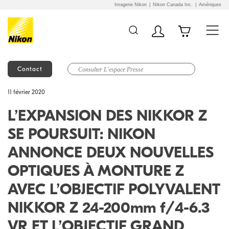
Imagerie Nikon
Nikon Canada Inc.
Amériques
Contact
Additional Site
Skip to Main Content
11 février 2020
Navigation
L’EXPANSION DES NIKKOR Z
SE POURSUIT: NIKON
ANNONCE DEUX NOUVELLES
OPTIQUES À MONTURE Z
AVEC L’OBJECTIF POLYVALENT
NIKKOR Z 24-200mm f/4-6.3
VR ET L’OBJECTIF GRAND