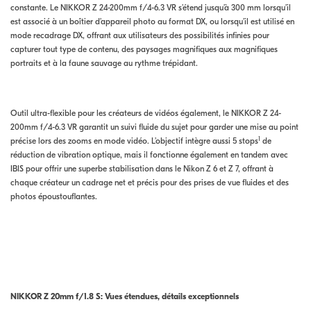
constante. Le NIKKOR Z 24-200mm f/4-6.3 VR s’étend jusqu’à 300 mm lorsqu’il
est associé à un boîtier d’appareil photo au format DX, ou lorsqu’il est utilisé en
mode recadrage DX, offrant aux utilisateurs des possibilités infinies pour
capturer tout type de contenu, des paysages magnifiques aux magnifiques
portraits et à la faune sauvage au rythme trépidant.
Outil ultra-flexible pour les créateurs de vidéos également, le NIKKOR Z 24-
200mm f/4-6.3 VR garantit un suivi fluide du sujet pour garder une mise au point
1
précise lors des zooms en mode vidéo. L’objectif intègre aussi 5 stops
de
réduction de vibration optique, mais il fonctionne également en tandem avec
IBIS pour offrir une superbe stabilisation dans le Nikon Z 6 et Z 7, offrant à
chaque créateur un cadrage net et précis pour des prises de vue fluides et des
photos époustouflantes.
NIKKOR Z 20mm f/1.8 S: Vues étendues, détails exceptionnels