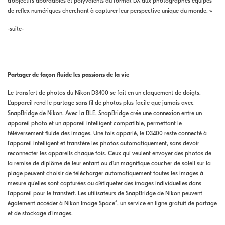
d’objectifs abordables et polyvalents au format DX aux photographes équipés
de reflex numériques cherchant à capturer leur perspective unique du monde. »
-suite-
Partager de façon fluide les passions de la vie
Le transfert de photos du Nikon D3400 se fait en un claquement de doigts.
L’appareil rend le partage sans fil de photos plus facile que jamais avec
SnapBridge de Nikon. Avec la BLE, SnapBridge crée une connexion entre un
appareil photo et un appareil intelligent compatible, permettant le
téléversement fluide des images. Une fois apparié, le D3400 reste connecté à
l’appareil intelligent et transfère les photos automatiquement, sans devoir
reconnecter les appareils chaque fois. Ceux qui veulent envoyer des photos de
la remise de diplôme de leur enfant ou d’un magnifique coucher de soleil sur la
plage peuvent choisir de télécharger automatiquement toutes les images à
mesure qu’elles sont capturées ou d’étiqueter des images individuelles dans
l’appareil pour le transfert. Les utilisateurs de SnapBridge de Nikon peuvent
⁴
également accéder à Nikon Image Space
, un service en ligne gratuit de partage
et de stockage d’images.