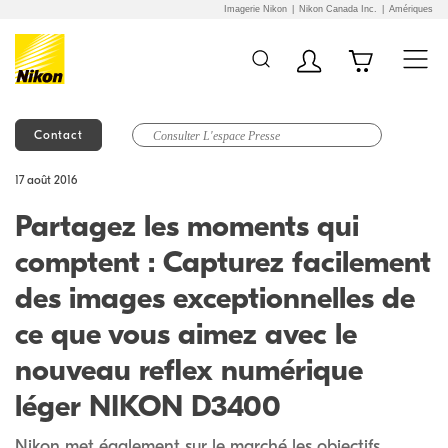
Imagerie Nikon
Nikon Canada Inc.
Amériques
Contact
Additional Site
Skip to Main Content
17 août 2016
Navigation
Partagez les moments qui
comptent : Capturez facilement
des images exceptionnelles de
ce que vous aimez avec le
nouveau reflex numérique
léger NIKON D3400
Nikon met également sur le marché les objectifs