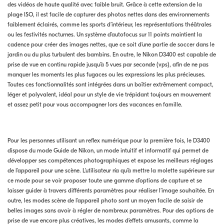
des vidéos de haute qualité avec faible bruit. Grâce à cette extension de la
plage ISO, il est facile de capturer des photos nettes dans des environnements
faiblement éclairés, comme les sports d’intérieur, les représentations théâtrales
ou les festivités nocturnes. Un système d’autofocus sur 11 points maintient la
cadence pour créer des images nettes, que ce soit d’une partie de soccer dans le
jardin ou du plus turbulent des bambins. En outre, le Nikon D3400 est capable de
prise de vue en continu rapide jusqu’à 5 vues par seconde (vps), afin de ne pas
manquer les moments les plus fugaces ou les expressions les plus précieuses.
Toutes ces fonctionnalités sont intégrées dans un boîtier extrêmement compact,
léger et polyvalent, idéal pour un style de vie trépidant toujours en mouvement
et assez petit pour vous accompagner lors des vacances en famille.
Pour les personnes utilisant un reflex numérique pour la première fois, le D3400
dispose du mode Guide de Nikon, un mode intuitif et informatif qui permet de
développer ses compétences photographiques et expose les meilleurs réglages
de l’appareil pour une scène. L’utilisateur n’a qu’à mettre la molette supérieure sur
ce mode pour se voir proposer toute une gamme d’options de capture et se
laisser guider à travers différents paramètres pour réaliser l’image souhaitée. En
outre, les modes scène de l’appareil photo sont un moyen facile de saisir de
belles images sans avoir à régler de nombreux paramètres. Pour des options de
prise de vue encore plus créatives, les modes d’effets amusants, comme la