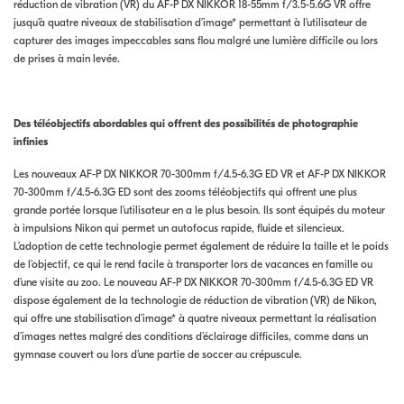
réduction de vibration (VR) du AF-P DX NIKKOR 18-55mm f/3.5-5.6G VR offre
jusqu’à quatre niveaux de stabilisation d’image* permettant à l’utilisateur de
capturer des images impeccables sans flou malgré une lumière difficile ou lors
de prises à main levée.
Des téléobjectifs abordables qui offrent des possibilités de photographie
infinies
Les nouveaux AF-P DX NIKKOR 70-300mm f/4.5-6.3G ED VR et AF-P DX NIKKOR
70-300mm f/4.5-6.3G ED sont des zooms téléobjectifs qui offrent une plus
grande portée lorsque l’utilisateur en a le plus besoin. Ils sont équipés du moteur
à impulsions Nikon qui permet un autofocus rapide, fluide et silencieux.
L’adoption de cette technologie permet également de réduire la taille et le poids
de l’objectif, ce qui le rend facile à transporter lors de vacances en famille ou
d’une visite au zoo. Le nouveau AF-P DX NIKKOR 70-300mm f/4.5-6.3G ED VR
dispose également de la technologie de réduction de vibration (VR) de Nikon,
qui offre une stabilisation d’image* à quatre niveaux permettant la réalisation
d’images nettes malgré des conditions d’éclairage difficiles, comme dans un
gymnase couvert ou lors d’une partie de soccer au crépuscule.