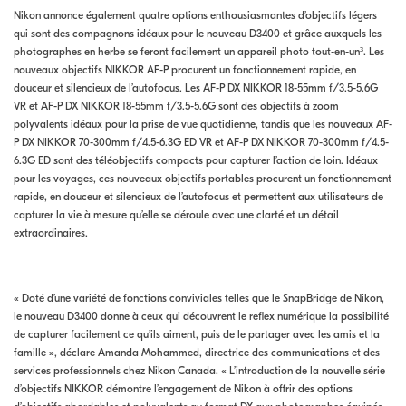
Nikon annonce également quatre options enthousiasmantes d’objectifs légers
qui sont des compagnons idéaux pour le nouveau D3400 et grâce auxquels les
photographes en herbe se feront facilement un appareil photo tout-en-un³. Les
nouveaux objectifs NIKKOR AF-P procurent un fonctionnement rapide, en
douceur et silencieux de l’autofocus. Les AF-P DX NIKKOR 18-55mm f/3.5-5.6G
VR et AF-P DX NIKKOR 18-55mm f/3.5-5.6G sont des objectifs à zoom
polyvalents idéaux pour la prise de vue quotidienne, tandis que les nouveaux AF-
P DX NIKKOR 70-300mm f/4.5-6.3G ED VR et AF-P DX NIKKOR 70-300mm f/4.5-
6.3G ED sont des téléobjectifs compacts pour capturer l’action de loin. Idéaux
pour les voyages, ces nouveaux objectifs portables procurent un fonctionnement
rapide, en douceur et silencieux de l’autofocus et permettent aux utilisateurs de
capturer la vie à mesure qu’elle se déroule avec une clarté et un détail
extraordinaires.
« Doté d’une variété de fonctions conviviales telles que le SnapBridge de Nikon,
le nouveau D3400 donne à ceux qui découvrent le reflex numérique la possibilité
de capturer facilement ce qu’ils aiment, puis de le partager avec les amis et la
famille », déclare Amanda Mohammed, directrice des communications et des
services professionnels chez Nikon Canada. « L’introduction de la nouvelle série
d’objectifs NIKKOR démontre l’engagement de Nikon à offrir des options