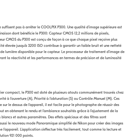
ne suffisent pas à arrêter le COOLPIX P300. Une qualité d’image supérieure est
naison dont bénéficie le P300: Capteur CMOS 12,2 millions de pixels,
capteur CMOS du P300 est conçu de façon à ce que chaque pixel reçoive plus
té élevée jusqu’à 3200 ISO contribue à garantir un faible bruit et une netteté
 de lumière disponible pour le capteur. Le processeur de traitement d’image de
orant la réactivité et les performances en termes de précision et de luminosité
itier compact, le P300 est doté de plusieurs atouts communément trouvés chez
té à l’ouverture (A), Priorité à l’obturation (S) ou Contrôle Manuel (M). Ces
sur le dessus de l’appareil, il est facile pour le photographe de réussir des
out en obtenant le rendu et l’ambiance souhaités grâce à l’ajustement de la
blancs et autres paramètres. Des effets spéciaux et des filtres sont
tègre aussi le nouveau mode Panoramique simplifié de Nikon pour créer des images
l’appareil. L’application s’effectue très facilement, tout comme la lecture et
ution 921 000 points.