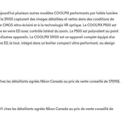
ourd’hui plusieurs autres modèles COOLPIX performants par faible lumière
t le S9100 capturent des images détaillées et nettes dans des conditions de
eur CMOS rétro-éclairé et à la technologie VR optique. Le COOLPIX P500 est
e en verre ED avec contrôle latéral du zoom. Le P500 est polyvalent au point
 d’autres appareils. Le COOLPIX S9100 est un appareil complet équipé d’un
e ED, le tout, intégré dans un boitier compact ultra-performant, au design
ez les détaillants agréés Nikon Canada au prix de vente conseillé de 379,95$.
 chez les détaillants agréés Nikon Canada au prix de vente conseillé de