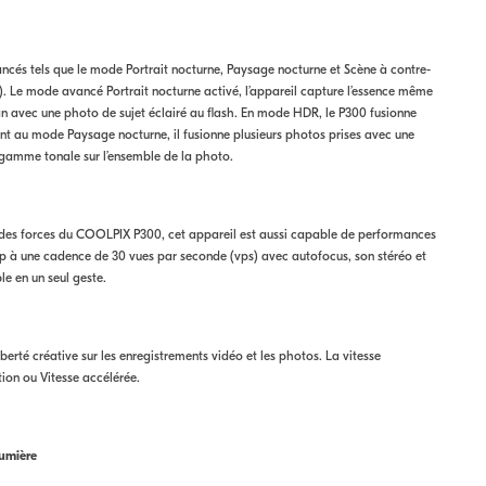
és tels que le mode Portrait nocturne, Paysage nocturne et Scène à contre-
 Le mode avancé Portrait nocturne activé, l’appareil capture l’essence même
an avec une photo de sujet éclairé au flash. En mode HDR, le P300 fusionne
quant au mode Paysage nocturne, il fusionne plusieurs photos prises avec une
la gamme tonale sur l’ensemble de la photo.
randes forces du COOLPIX P300, cet appareil est aussi capable de performances
80p à une cadence de 30 vues par seconde (vps) avec autofocus, son stéréo et
le en un seul geste.
berté créative sur les enregistrements vidéo et les photos. La vitesse
ion ou Vitesse accélérée.
lumière