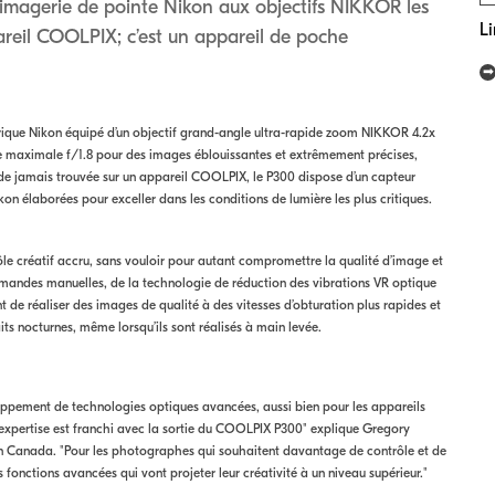
imagerie de pointe Nikon aux objectifs NIKKOR les
Li
areil COOLPIX; c’est un appareil de poche
ue Nikon équipé d’un objectif grand-angle ultra-rapide zoom NIKKOR 4.2x
e maximale f/1.8 pour des images éblouissantes et extrêmement précises,
ande jamais trouvée sur un appareil COOLPIX, le P300 dispose d’un capteur
on élaborées pour exceller dans les conditions de lumière les plus critiques.
le créatif accru, sans vouloir pour autant compromettre la qualité d’image et
ommandes manuelles, de la technologie de réduction des vibrations VR optique
nt de réaliser des images de qualité à des vitesses d’obturation plus rapides et
its nocturnes, même lorsqu’ils sont réalisés à main levée.
loppement de technologies optiques avancées, aussi bien pour les appareils
expertise est franchi avec la sortie du COOLPIX P300" explique Gregory
on Canada. "Pour les photographes qui souhaitent davantage de contrôle et de
 fonctions avancées qui vont projeter leur créativité à un niveau supérieur."