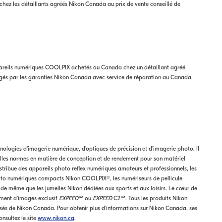
hez les détaillants agréés Nikon Canada au prix de vente conseillé de
ppareils numériques COOLPIX achetés au Canada chez un détaillant agréé
és par les garanties Nikon Canada avec service de réparation au Canada.
hnologies d'imagerie numérique, d'optiques de précision et d'imagerie photo. Il
elles normes en matière de conception et de rendement pour son matériel
ribue des appareils photo reflex numériques amateurs et professionnels, les
photo numériques compacts Nikon COOLPIX®, les numériseurs de pellicule
de même que les jumelles Nikon dédiées aux sports et aux loisirs. Le cœur de
ement d’images exclusif
EXPEED
™ ou
EXPEED
C2™. Tous les produits Nikon
isés de Nikon Canada. Pour obtenir plus d'informations sur Nikon Canada, ses
onsultez le site
www.nikon.ca
.