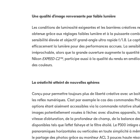
Une qualité d’image renversante par faible lumière
Les conditions de luminosité exigeantes et les barrières créatives 
obtenue grâce aux réglages faibles lumière et à la puissante combi
sensibilité élevée et objectif grand-angle ultra rapide f/1.8. Le 
efficacement la lumière pour des performances accrues. La sensibili
irréprochable, alors que la grande ouverture augmente la quantité
Nikon
EXPEED C2
™
, participe aussi à la qualité du rendu en améli
des couleurs.
La créativité atteint de nouvelles sphères
Conçu pour permettre toujours plus de liberté créative avec un bo
les reflex numériques. C’est par exemple le cas des commandes Priori
options étant aisément accessibles via la commande rotative située 
images potentiellement vouées à l’échec avec d’autres appareils, t
vitesse d’obturation, de la profondeur de champ, de la balance des 
disponibles tels que l’effet fisheye et le filtre étoilé. Le P300 in
panoramiques horizontales ou verticales en toute simplicité à même 
le partage des photos grâce au moniteur ACL 3 pouces haute résol