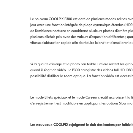
Le nouveau COOLPIX P300 est doté de plusieurs modes scènes avanc
jour avec une fonction intégrée de plage dynamique étendue (HDR).
de l’ambiance nocturne en combinant plusieurs photos d’arrière pl
plusieurs clichés pris avec des valeurs d’exposition différentes ; 
vitesse d’obturation rapide afin de réduire le bruit et d’améliorer 
Si la qualité d’image et la photo par faible lumière restent les g
quand il s’agit de vidéo. Le P300 enregistre des vidéos full HD 10
possibilité d’utiliser le zoom optique. La fonction vidéo est accessib
Le mode Effets spéciaux et le mode Curseur créatif accroissent la li
d’enregistrement est modifiable en appliquant les options Slow mot
Les nouveaux COOLPIX rejoignent le club des leaders par faible 