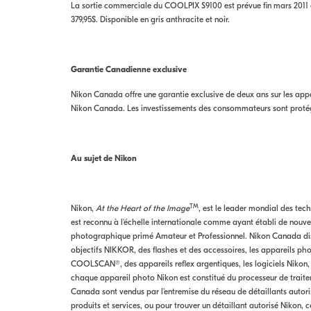
La sortie commerciale du COOLPIX S9100 est prévue fin mars 2011 c
379,95$. Disponible en gris anthracite et noir.
Garantie Canadienne exclusive
Nikon Canada offre une garantie exclusive de deux ans sur les a
Nikon Canada. Les investissements des consommateurs sont protég
Au sujet de Nikon
TM
Nikon,
At the Heart of the Image
, est le leader mondial des tec
est reconnu à l'échelle internationale comme ayant établi de nouv
photographique primé Amateur et Professionnel. Nikon Canada dist
objectifs NIKKOR, des flashes et des accessoires, les appareils 
COOLSCAN®, des appareils reflex argentiques, les logiciels Nikon, 
chaque appareil photo Nikon est constitué du processeur de trait
Canada sont vendus par l'entremise du réseau de détaillants autor
produits et services, ou pour trouver un détaillant autorisé Nikon, c