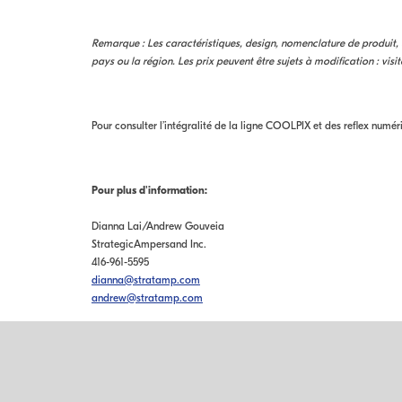
Remarque : Les caractéristiques, design, nomenclature de produit,
pays ou la région. Les prix peuvent être sujets à modification : visi
Pour consulter l’intégralité de la ligne COOLPIX et des reflex numér
Pour plus d'information:
Dianna Lai/Andrew Gouveia
StrategicAmpersand Inc.
416-961-5595
dianna@stratamp.com
andrew@stratamp.com