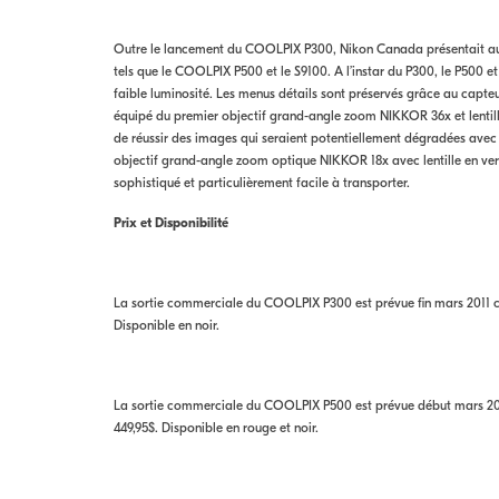
Outre le lancement du COOLPIX P300, Nikon Canada présentait auj
tels que le COOLPIX P500 et le S9100. A l’instar du P300, le P500 e
faible luminosité. Les menus détails sont préservés grâce au capt
équipé du premier objectif grand-angle zoom NIKKOR 36x et lentill
de réussir des images qui seraient potentiellement dégradées avec
objectif grand-angle zoom optique NIKKOR 18x avec lentille en verr
sophistiqué et particulièrement facile à transporter.
Prix et Disponibilité
La sortie commerciale du COOLPIX P300 est prévue fin mars 2011 ch
Disponible en noir.
La sortie commerciale du COOLPIX P500 est prévue début mars 2011
449,95$. Disponible en rouge et noir.