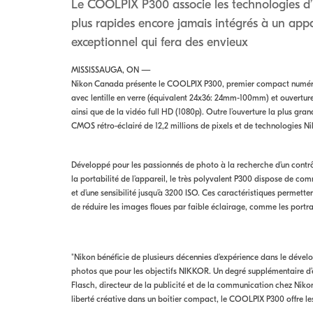
Le COOLPIX P300 associe les technologies d’
plus rapides encore jamais intégrés à un app
exceptionnel qui fera des envieux
MISSISSAUGA, ON —
Nikon Canada présente le COOLPIX P300, premier compact numériq
avec lentille en verre (équivalent 24x36: 24mm-100mm) et ouvertur
ainsi que de la vidéo full HD (1080p). Outre l’ouverture la plus gr
CMOS rétro-éclairé de 12,2 millions de pixels et de technologies Nik
Développé pour les passionnés de photo à la recherche d’un contrô
la portabilité de l’appareil, le très polyvalent P300 dispose de c
et d’une sensibilité jusqu’à 3200 ISO. Ces caractéristiques permette
de réduire les images floues par faible éclairage, comme les portra
"Nikon bénéficie de plusieurs décennies d’expérience dans le déve
photos que pour les objectifs NIKKOR. Un degré supplémentaire d’
Flasch, directeur de la publicité et de la communication chez Nik
liberté créative dans un boitier compact, le COOLPIX P300 offre les