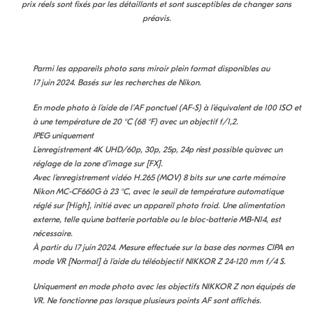
prix réels sont fixés par les détaillants et sont susceptibles de changer sans
préavis.
Parmi les appareils photo sans miroir plein format disponibles au
17 juin 2024. Basés sur les recherches de Nikon.
En mode photo à l’aide de l’AF ponctuel (AF-S) à l’équivalent de 100 ISO et
à une température de 20 °C (68 °F) avec un objectif f/1,2.
JPEG uniquement
L’enregistrement 4K UHD/60p, 30p, 25p, 24p n’est possible qu’avec un
réglage de la zone d’image sur [FX].
Avec l’enregistrement vidéo H.265 (MOV) 8 bits sur une carte mémoire
Nikon MC-CF660G à 23 °C, avec le seuil de température automatique
réglé sur [High], initié avec un appareil photo froid. Une alimentation
externe, telle qu’une batterie portable ou le bloc-batterie MB-N14, est
nécessaire.
À partir du 17 juin 2024. Mesure effectuée sur la base des normes CIPA en
mode VR [Normal] à l’aide du téléobjectif NIKKOR Z 24-120 mm f/4 S.
Uniquement en mode photo avec les objectifs NIKKOR Z non équipés de
VR.
Ne fonctionne pas lorsque plusieurs points AF sont affichés.