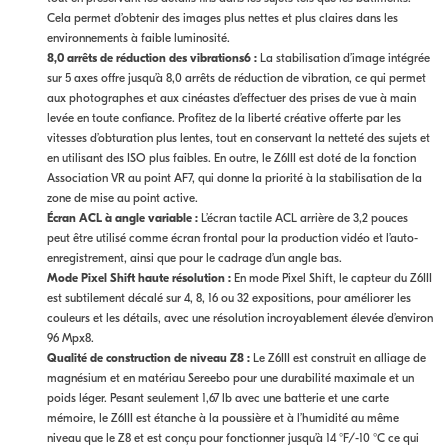
Cela permet d’obtenir des images plus nettes et plus claires dans les
environnements à faible luminosité.
8,0 arrêts de réduction des vibrations6 :
La stabilisation d’image intégrée
sur 5 axes offre jusqu’à 8,0 arrêts de réduction de vibration, ce qui permet
aux photographes et aux cinéastes d’effectuer des prises de vue à main
levée en toute confiance. Profitez de la liberté créative offerte par les
vitesses d’obturation plus lentes, tout en conservant la netteté des sujets et
en utilisant des ISO plus faibles. En outre, le Z6III est doté de la fonction
Association VR au point AF7, qui donne la priorité à la stabilisation de la
zone de mise au point active.
Écran ACL à angle variable :
L’écran tactile ACL arrière de 3,2 pouces
peut être utilisé comme écran frontal pour la production vidéo et l’auto-
enregistrement, ainsi que pour le cadrage d’un angle bas.
Mode Pixel Shift haute résolution :
En mode Pixel Shift, le capteur du Z6III
est subtilement décalé sur 4, 8, 16 ou 32 expositions, pour améliorer les
couleurs et les détails, avec une résolution incroyablement élevée d’environ
96 Mpx8.
Qualité de construction de niveau Z8 :
Le Z6III est construit en alliage de
magnésium et en matériau Sereebo pour une durabilité maximale et un
poids léger. Pesant seulement 1,67 lb avec une batterie et une carte
mémoire, le Z6III est étanche à la poussière et à l’humidité au même
niveau que le Z8 et est conçu pour fonctionner jusqu’à 14 °F/-10 °C ce qui