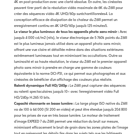
4K en post-production avec une clarté absolue. En outre, les cinéastes
peuvent tirer parti de la résolution vidéo maximale de 6K du Z6III pour
créer des séquences vidéo 4K UHD/60p suréchantillonnées4. La
conception efficace de dissipation de la chaleur du Z6III permet un
enregistrement continu en 4K UHD/60p jusqu’à 125 minutes5.
Le viseur le plus lumineux de tous les appareils photo sans miroir :
Avec
jusqu’à 4 000 cd/m2 (nits), le viseur électronique de 5 760k points du Z6III
est le plus lumineux jamais utilisé dans un appareil photo sans miroir,
offrant une vue claire et détaillée même dans des situations extérieures
extrêmement lumineuses tout en minimisant les occultations. Outre sa
luminosité et sa haute résolution, le viseur du Z6III est le premier appareil
photo sans miroir à prendre en charge une gamme de couleurs
équivalente à la norme DCI-P31, ce qui permet aux photographes et aux
cinéastes de bénéficier d’un affichage des couleurs plus réaliste.
Ralenti dynamique Full HD/240p :
Le Z6III peut capturer des séquences
au ralenti spectaculaires jusqu’à 10× avec l’enregistrement vidéo Full
HD/240p H.265 10 bits.
Capacité étonnante en basse lumière :
La large plage ISO native du Z6III
va de 100 à 64 000 (51 200 en vidéo) et peut être étendue jusqu’à 204 800
pour les prises de vue en très basse lumière. Le moteur de traitement
d’image EXPEED 7 du Z6III permet une réduction du bruit sur mesure,
minimisant efficacement le bruit de grain dans les zones plates de l’image
tout en préservant les détails fins dans les sujets tels que les bâtiments.