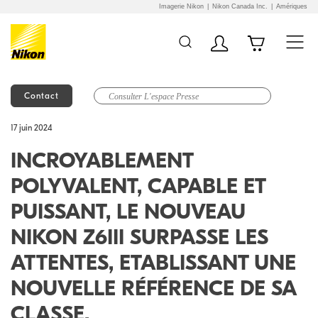
Imagerie Nikon
Nikon Canada Inc.
Amériques
Contact
Additional Site
Skip to Main Content
17 juin 2024
Navigation
INCROYABLEMENT
POLYVALENT, CAPABLE ET
PUISSANT, LE NOUVEAU
NIKON Z6III SURPASSE LES
ATTENTES, ETABLISSANT UNE
NOUVELLE RÉFÉRENCE DE SA
CLASSE.