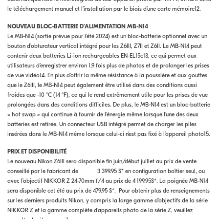
le téléchargement manuel et l’installation par le biais d’une carte mémoire12.
NOUVEAU BLOC-BATTERIE D’ALIMENTATION MB-N14
Le MB-N14 (sortie prévue pour l’été 2024) est un bloc-batterie optionnel avec un
bouton d’obturateur vertical intégré pour les Z6III, Z7II et Z6II. Le MB-N14 peut
contenir deux batteries Li-ion rechargeables EN-EL15c13, ce qui permet aux
utilisateurs d’enregistrer environ 1,9 fois plus de photos et de prolonger les prises
de vue vidéo14. En plus d’offrir la même résistance à la poussière et aux gouttes
que le Z6III, le MB-N14 peut également être utilisé dans des conditions aussi
froides que -10 °C (14 °F), ce qui le rend extrêmement utile pour les prises de vue
prolongées dans des conditions difficiles. De plus, le MB-N14 est un bloc-batterie
« hot swap » qui continue à fournir de l’énergie même lorsque l’une des deux
batteries est retirée. Un connecteur USB intégré permet de charger les piles
insérées dans le MB-N14 même lorsque celui-ci n’est pas fixé à l’appareil photo15.
PRIX ET DISPONIBILITÉ
Le nouveau Nikon Z6III sera disponible fin juin/début juillet au prix de vente
conseillé par le fabricant de 3 399.95 $* en configuration boîtier seul, ou
avec l’objectif NIKKOR Z 24-70mm f/4 au prix de 4 199.95$*. La poignée MB-N14
sera disponible cet été au prix de 479.95 $*. Pour obtenir plus de renseignements
sur les derniers produits Nikon, y compris la large gamme d’objectifs de la série
NIKKOR Z et la gamme complète d’appareils photo de la série Z, veuillez