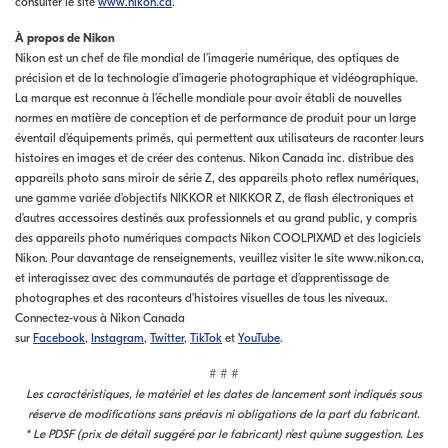
consulter le site
www.nikon.ca
.
À propos de Nikon
Nikon est un chef de file mondial de l’imagerie numérique, des optiques de
précision et de la technologie d’imagerie photographique et vidéographique.
La marque est reconnue à l’échelle mondiale pour avoir établi de nouvelles
normes en matière de conception et de performance de produit pour un large
éventail d’équipements primés, qui permettent aux utilisateurs de raconter leurs
histoires en images et de créer des contenus. Nikon Canada inc. distribue des
appareils photo sans miroir de série Z, des appareils photo reflex numériques,
une gamme variée d’objectifs NIKKOR et NIKKOR Z, de flash électroniques et
d’autres accessoires destinés aux professionnels et au grand public, y compris
des appareils photo numériques compacts Nikon COOLPIXMD et des logiciels
Nikon. Pour davantage de renseignements, veuillez visiter le site www.nikon.ca,
et interagissez avec des communautés de partage et d’apprentissage de
photographes et des raconteurs d’histoires visuelles de tous les niveaux.
Connectez-vous à Nikon Canada
sur
Facebook
,
Instagram
,
Twitter
,
TikTok
et
YouTube
.
# # #
Les caractéristiques, le matériel et les dates de lancement sont indiqués sous
réserve de modifications sans préavis ni obligations de la part du fabricant.
* Le PDSF (prix de détail suggéré par le fabricant) n’est qu’une suggestion. Les