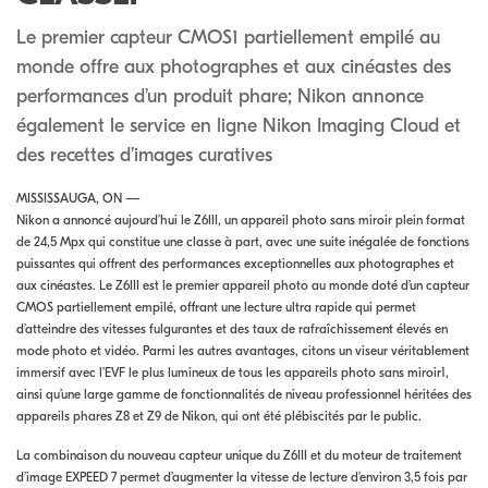
Le premier capteur CMOS1 partiellement empilé au
monde offre aux photographes et aux cinéastes des
performances d’un produit phare; Nikon annonce
également le service en ligne Nikon Imaging Cloud et
des recettes d’images curatives
MISSISSAUGA, ON —
Nikon a annoncé aujourd’hui le Z6III, un appareil photo sans miroir plein format
de 24,5 Mpx qui constitue une classe à part, avec une suite inégalée de fonctions
puissantes qui offrent des performances exceptionnelles aux photographes et
aux cinéastes. Le Z6III est le premier appareil photo au monde doté d’un capteur
CMOS partiellement empilé, offrant une lecture ultra rapide qui permet
d’atteindre des vitesses fulgurantes et des taux de rafraîchissement élevés en
mode photo et vidéo. Parmi les autres avantages, citons un viseur véritablement
immersif avec l’EVF le plus lumineux de tous les appareils photo sans miroir1,
ainsi qu’une large gamme de fonctionnalités de niveau professionnel héritées des
appareils phares Z8 et Z9 de Nikon, qui ont été plébiscités par le public.
La combinaison du nouveau capteur unique du Z6III et du moteur de traitement
d’image EXPEED 7 permet d’augmenter la vitesse de lecture d’environ 3,5 fois par