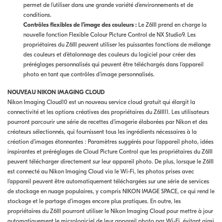
permet de l’utiliser dans une grande variété d’environnements et de
conditions.
Contrôles flexibles de l’image des couleurs :
Le Z6III prend en charge la
nouvelle fonction Flexible Colour Picture Control de NX Studio9. Les
propriétaires du Z6III peuvent utiliser les puissantes fonctions de mélange
des couleurs et d’étalonnage des couleurs du logiciel pour créer des
préréglages personnalisés qui peuvent être téléchargés dans l’appareil
photo en tant que contrôles d’image personnalisés.
NOUVEAU NIKON IMAGING CLOUD
Nikon Imaging Cloud10 est un nouveau service cloud gratuit qui élargit la
connectivité et les options créatives des propriétaires du Z6III11. Les utilisateurs
pourront parcourir une série de recettes d’imagerie élaborées par Nikon et des
créateurs sélectionnés, qui fournissent tous les ingrédients nécessaires à la
création d’images étonnantes : Paramètres suggérés pour l’appareil photo, idées
inspirantes et préréglages de Cloud Picture Control que les propriétaires du Z6III
peuvent télécharger directement sur leur appareil photo. De plus, lorsque le Z6III
est connecté au Nikon Imaging Cloud via le Wi-Fi, les photos prises avec
l’appareil peuvent être automatiquement téléchargées sur une série de services
de stockage en nuage populaires, y compris NIKON IMAGE SPACE, ce qui rend le
stockage et le partage d’images encore plus pratiques. En outre, les
propriétaires du Z6III pourront utiliser le Nikon Imaging Cloud pour mettre à jour
automatiquement le micrologiciel de leur appareil photo par Wi-Fi, évitant ainsi