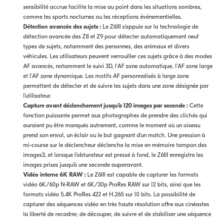
sensibilité accrue facilite la mise au point dans les situations sombres,
comme les sports nocturnes ou les réceptions événementielles.
Détection avancée des sujets :
Le Z6III s’appuie sur la technologie de
détection avancée des Z8 et Z9 pour détecter automatiquement neuf
types de sujets, notamment des personnes, des animaux et divers
véhicules. Les utilisateurs peuvent verrouiller ces sujets grâce à des modes
AF avancés, notamment le suivi 3D, l’AF zone automatique, l’AF zone large
et l’AF zone dynamique. Les motifs AF personnalisés à large zone
permettent de détecter et de suivre les sujets dans une zone désignée par
l’utilisateur.
Capture avant déclenchement jusqu’à 120 images par seconde :
Cette
fonction puissante permet aux photographes de prendre des clichés qui
auraient pu être manqués autrement, comme le moment où un oiseau
prend son envol, un éclair ou le but gagnant d’un match. Une pression à
mi-course sur le déclencheur déclenche la mise en mémoire tampon des
images3, et lorsque l’obturateur est pressé à fond, le Z6III enregistre les
images prises jusqu’à une seconde auparavant.
Vidéo interne 6K RAW :
Le Z6III est capable de capturer les formats
vidéo 6K/60p N-RAW et 6K/30p ProRes RAW sur 12 bits, ainsi que les
formats vidéo 5.4K ProRes 422 et H.265 sur 10 bits. La possibilité de
capturer des séquences vidéo en très haute résolution offre aux cinéastes
la liberté de recadrer, de découper, de suivre et de stabiliser une séquence