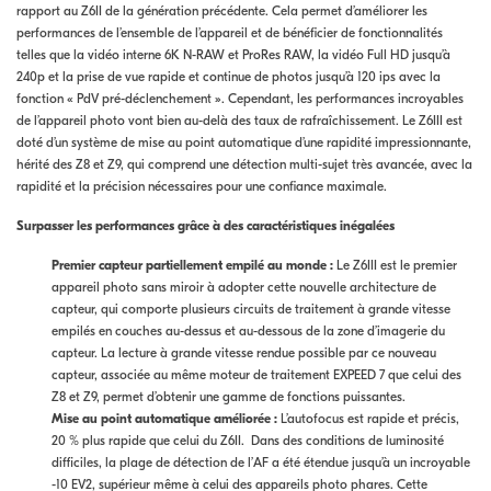
rapport au Z6II de la génération précédente. Cela permet d’améliorer les
performances de l’ensemble de l’appareil et de bénéficier de fonctionnalités
telles que la vidéo interne 6K N-RAW et ProRes RAW, la vidéo Full HD jusqu’à
240p et la prise de vue rapide et continue de photos jusqu’à 120 ips avec la
fonction « PdV pré-déclenchement ». Cependant, les performances incroyables
de l’appareil photo vont bien au-delà des taux de rafraîchissement. Le Z6III est
doté d’un système de mise au point automatique d’une rapidité impressionnante,
hérité des Z8 et Z9, qui comprend une détection multi-sujet très avancée, avec la
rapidité et la précision nécessaires pour une confiance maximale.
Surpasser les performances grâce à des caractéristiques inégalées
Premier capteur partiellement empilé au monde :
Le Z6III est le premier
appareil photo sans miroir à adopter cette nouvelle architecture de
capteur, qui comporte plusieurs circuits de traitement à grande vitesse
empilés en couches au-dessus et au-dessous de la zone d’imagerie du
capteur. La lecture à grande vitesse rendue possible par ce nouveau
capteur, associée au même moteur de traitement EXPEED 7 que celui des
Z8 et Z9, permet d’obtenir une gamme de fonctions puissantes.
Mise au point automatique améliorée :
L’autofocus est rapide et précis,
20 % plus rapide que celui du Z6II. Dans des conditions de luminosité
difficiles, la plage de détection de l’AF a été étendue jusqu’à un incroyable
-10 EV2, supérieur même à celui des appareils photo phares. Cette