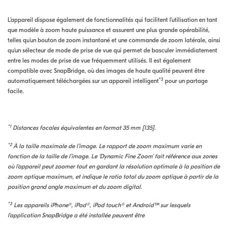
L’appareil dispose également de fonctionnalités qui facilitent l’utilisation en tant
que modèle à zoom haute puissance et assurent une plus grande opérabilité,
telles qu’un bouton de zoom instantané et une commande de zoom latérale, ainsi
qu’un sélecteur de mode de prise de vue qui permet de basculer immédiatement
entre les modes de prise de vue fréquemment utilisés. Il est également
compatible avec SnapBridge, où des images de haute qualité peuvent être
*
3
automatiquement téléchargées sur un appareil intelligent
pour un partage
facile.
*1
Distances focales équivalentes en format 35 mm [135].
*2
À la taille maximale de l’image. Le rapport de zoom maximum varie en
fonction de la taille de l’image. Le ‘Dynamic Fine Zoom’ fait référence aux zones
où l’appareil peut zoomer tout en gardant la résolution optimale à la position de
zoom optique maximum, et indique le ratio total du zoom optique à partir de la
position grand angle maximum et du zoom digital.
*3
Les appareils iPhone®, iPad®, iPod touch® et Android™ sur lesquels
l’application SnapBridge a été installée peuvent être