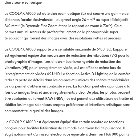
d’un viseur électronique.
Le COOLPIX A1000 est doté d’un zoom optique 35x qui couvre une gamme de
1
distances focales équivalentes - du grand-angle 24 mm*
au super téléobjectif
1
*2
840 mm*
(le Dynamic Fine Zoom étend le rapport de zoom à 70x
). Cela
permet aux utilisateurs de profiter facilement de la photographie super
téléobjectif qui fournit des images avec des résolutions nettes et précises.
Le COOLPIX A1000 supporte une sensibilité maximale de 6400 ISO. L’appareil
est également équipé d’un mécanisme de réduction des vibrations (VR) pour la
photographie d’images fixes et d’un mécanisme hybride de réduction des
vibrations (VR) pour l’enregistrement vidéo, qui est efficace même lors de
l’enregistrement de vidéos 4K UHD. La fonction Active D-Lighting de la caméra
réduit la perte de détails dans les ombres et lumières des scènes rétroéclairées,
ce qui permet d’obtenir un contraste élevé. La fonction peut être appliquée à la
fois aux images fixes et aux enregistrements vidéo. De plus, les photos peuvent
être capturées au format RAW (NRW), ce qui permet aux utilisateurs de traiter et
d’éditer les images selon leurs propres préférences et intentions artistiques sans
compromettre la qualité des images.
Le COOLPIX A1000 est également équipé d’un certain nombre de fonctions
conçues pour faciliter l’utilisation de ce modèle de zoom haute puissance. Il
s’agit notamment d’un viseur électronique équivalent d’environ 1 166 000 points