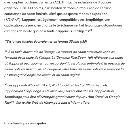
avec capteur oculaire, d’un écran ACL TFT tactile inclinable de 3 pouces
d’environ 1 036 000 points, d’un bouton de zoom à retour rapide et d’une
commande de zoom latérale, ainsi que de quatre modes d’exposition
(P/S/A/M). L’appareil est également compatible avec SnapBridge, une
application qui prend en charge le téléchargement et le partage automatiques
3
d’images de haute qualité à l’aide d’appareils intelligents*
.
1
*
Distances focales équivalentes en format 35 mm [135].
2
*
À la taille maximale de l’image. Le rapport de zoom maximum varie en
fonction de la taille de l’image. Le ‘Dynamic Fine Zoom’ fait référence aux zones
où l’appareil peut zoomer tout en gardant la résolution optimale à la position de
zoom optique maximum, et indique le ratio total du zoom optique à partir de la
position grand angle maximum et du zoom digital.
3
*
Les appareils iPhone®, iPad®, iPod touch® et Android™ sur lesquels
l’application SnapBridge a été installée peuvent être utilisés. L’application
SnapBridge peut être téléchargée gratuitement depuis l’App Store® et Google
Play™. Voir le site Web de Nikon pour plus d’informations.
Caractéristiques principales