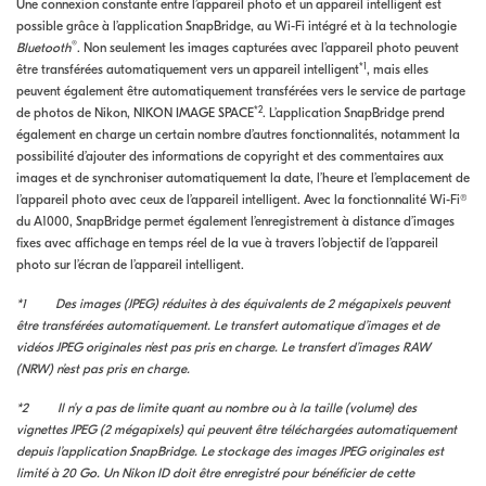
Une connexion constante entre l’appareil photo et un appareil intelligent est
possible grâce à l’application SnapBridge, au Wi-Fi intégré et à la technologie
®
Bluetooth
. Non seulement les images capturées avec l’appareil photo peuvent
*1
être transférées automatiquement vers un appareil intelligent
, mais elles
peuvent également être automatiquement transférées vers le service de partage
*2
de photos de Nikon, NIKON IMAGE SPACE
. L’application SnapBridge prend
également en charge un certain nombre d’autres fonctionnalités, notamment la
possibilité d’ajouter des informations de copyright et des commentaires aux
images et de synchroniser automatiquement la date, l’heure et l’emplacement de
l’appareil photo avec ceux de l’appareil intelligent. Avec la fonctionnalité Wi-Fi®
du A1000, SnapBridge permet également l’enregistrement à distance d’images
fixes avec affichage en temps réel de la vue à travers l’objectif de l’appareil
photo sur l’écran de l’appareil intelligent.
*1 Des images (JPEG) réduites à des équivalents de 2 mégapixels peuvent
être transférées automatiquement. Le transfert automatique d’images et de
vidéos JPEG originales n’est pas pris en charge. Le transfert d’images RAW
(NRW) n’est pas pris en charge.
*2 Il n’y a pas de limite quant au nombre ou à la taille (volume) des
vignettes JPEG (2 mégapixels) qui peuvent être téléchargées automatiquement
depuis l’application SnapBridge. Le stockage des images JPEG originales est
limité à 20 Go. Un Nikon ID doit être enregistré pour bénéficier de cette