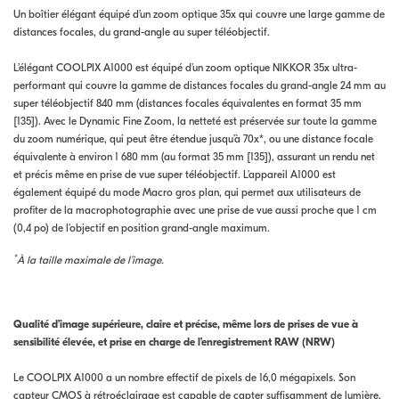
Un boîtier élégant équipé d’un zoom optique 35x qui couvre une large gamme de
distances focales, du grand-angle au super téléobjectif.
L’élégant COOLPIX A1000 est équipé d’un zoom optique NIKKOR 35x ultra-
performant qui couvre la gamme de distances focales du grand-angle 24 mm au
super téléobjectif 840 mm (distances focales équivalentes en format 35 mm
[135]). Avec le Dynamic Fine Zoom, la netteté est préservée sur toute la gamme
du zoom numérique, qui peut être étendue jusqu’à 70x*, ou une distance focale
équivalente à environ 1 680 mm (au format 35 mm [135]), assurant un rendu net
et précis même en prise de vue super téléobjectif. L’appareil A1000 est
également équipé du mode Macro gros plan, qui permet aux utilisateurs de
profiter de la macrophotographie avec une prise de vue aussi proche que 1 cm
(0,4 po) de l’objectif en position grand-angle maximum.
*
À la taille maximale de l’image.
Qualité d’image supérieure, claire et précise, même lors de prises de vue à
sensibilité élevée, et prise en charge de l’enregistrement RAW (NRW)
Le COOLPIX A1000 a un nombre effectif de pixels de 16,0 mégapixels. Son
capteur CMOS à rétroéclairage est capable de capter suffisamment de lumière,