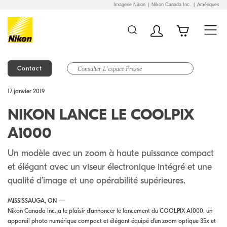
Imagerie Nikon
Nikon Canada Inc.
Amériques
Contact
Additional Site
Skip to Main Content
17 janvier 2019
Navigation
NIKON LANCE LE COOLPIX
A1000
Un modèle avec un zoom à haute puissance compact
et élégant avec un viseur électronique intégré et une
qualité d’image et une opérabilité supérieures.
MISSISSAUGA, ON —
Nikon Canada Inc. a le plaisir d’annoncer le lancement du COOLPIX A1000, un
appareil photo numérique compact et élégant équipé d’un zoom optique 35x et