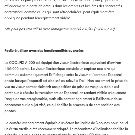
plus fluide et plus précis. De plus, la fonction Active D-Lighting, qui réduit
efficacement la perte de détails dans les ombres et lumières des scènes très
contrastées, comme celles qui sont rétroéclairées, peut également être
appliquée pendant l’enregistrement vidéo*.
*Ne peut pas être utilisé avec l’enregistrement HS 720/4× (1 280 × 7 20).
Facile à utiliser avec des fonctionnalités avancées
Le COOLPIX A1000 est équipé d’un viseur électronique équivalent d’environ
1 166 000 points. Le viseur électronique possède un capteur oculaire qui
commute automatiquement l’affichage entre le viseur et l’écran de l’appareil
photo lorsque l’appareil est abaissé ou relevé à l’œil. Non seulement la prise de
vue au viseur permet d’obtenir une position de prise de vue plus stable qui
contribue à réduire le tremblement de l’appareil en rendant visible uniquement
l’angle de vue enregistrable, mais elle permet également à l’utilisateur de se
concentrer sur le sujet visé, ce qui facilite le processus de composition des
photos.
La caméra est également équipée d’un écran inclinable de 3 pouces pour lequel
un écran tactile a été récemment adopté. Le mécanisme d’inclinaison facilite la