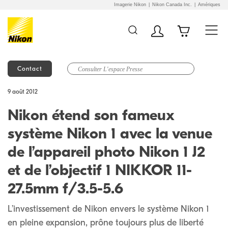
Imagerie Nikon
Nikon Canada Inc.
Amériques
Contact
Additional Site
Skip to Main Content
9 août 2012
Navigation
Nikon étend son fameux
système Nikon 1 avec la venue
de l’appareil photo Nikon 1 J2
et de l’objectif 1 NIKKOR 11-
27.5mm f/3.5-5.6
L’investissement de Nikon envers le système Nikon 1
en pleine expansion, prône toujours plus de liberté