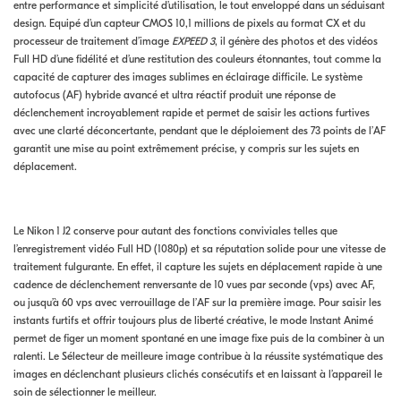
entre performance et simplicité d’utilisation, le tout enveloppé dans un séduisant
design. Equipé d’un capteur CMOS 10,1 millions de pixels au format CX et du
processeur de traitement d’image
EXPEED 3
, il génère des photos et des vidéos
Full HD d’une fidélité et d’une restitution des couleurs étonnantes, tout comme la
capacité de capturer des images sublimes en éclairage difficile. Le système
autofocus (AF) hybride avancé et ultra réactif produit une réponse de
déclenchement incroyablement rapide et permet de saisir les actions furtives
avec une clarté déconcertante, pendant que le déploiement des 73 points de l’AF
garantit une mise au point extrêmement précise, y compris sur les sujets en
déplacement.
Le Nikon 1 J2 conserve pour autant des fonctions conviviales telles que
l’enregistrement vidéo Full HD (1080p) et sa réputation solide pour une vitesse de
traitement fulgurante. En effet, il capture les sujets en déplacement rapide à une
cadence de déclenchement renversante de 10 vues par seconde (vps) avec AF,
ou jusqu’à 60 vps avec verrouillage de l’AF sur la première image. Pour saisir les
instants furtifs et offrir toujours plus de liberté créative, le mode Instant Animé
permet de figer un moment spontané en une image fixe puis de la combiner à un
ralenti. Le Sélecteur de meilleure image contribue à la réussite systématique des
images en déclenchant plusieurs clichés consécutifs et en laissant à l’appareil le
soin de sélectionner le meilleur.