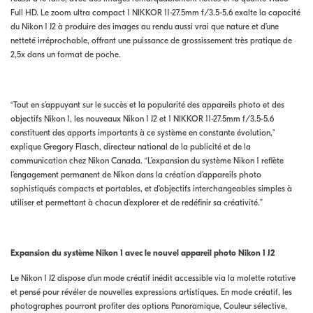
Full HD. Le zoom ultra compact 1 NIKKOR 11-27.5mm f/3.5-5.6 exalte la capacité
du Nikon 1 J2 à produire des images au rendu aussi vrai que nature et d’une
netteté irréprochable, offrant une puissance de grossissement très pratique de
2,5x dans un format de poche.
“Tout en s’appuyant sur le succès et la popularité des appareils photo et des
objectifs Nikon 1, les nouveaux Nikon 1 J2 et 1 NIKKOR 11-27.5mm f/3.5-5.6
constituent des apports importants à ce système en constante évolution,"
explique Gregory Flasch, directeur national de la publicité et de la
communication chez Nikon Canada. “L’expansion du système Nikon 1 reflète
l’engagement permanent de Nikon dans la création d’appareils photo
sophistiqués compacts et portables, et d’objectifs interchangeables simples à
utiliser et permettant à chacun d’explorer et de redéfinir sa créativité.”
Expansion du système Nikon 1 avec le nouvel appareil photo Nikon 1 J2
Le Nikon 1 J2 dispose d’un mode créatif inédit accessible via la molette rotative
et pensé pour révéler de nouvelles expressions artistiques. En mode créatif, les
photographes pourront profiter des options Panoramique, Couleur sélective,