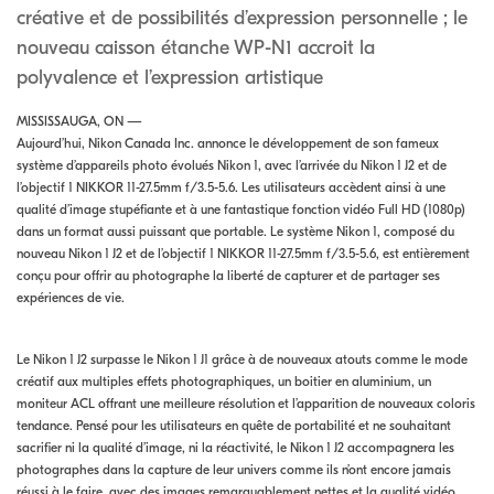
créative et de possibilités d’expression personnelle ; le
nouveau caisson étanche WP-N1 accroit la
polyvalence et l’expression artistique
MISSISSAUGA, ON —
Aujourd’hui, Nikon Canada Inc. annonce le développement de son fameux
système d’appareils photo évolués Nikon 1, avec l’arrivée du Nikon 1 J2 et de
l’objectif 1 NIKKOR 11-27.5mm f/3.5-5.6. Les utilisateurs accèdent ainsi à une
qualité d’image stupéfiante et à une fantastique fonction vidéo Full HD (1080p)
dans un format aussi puissant que portable. Le système Nikon 1, composé du
nouveau Nikon 1 J2 et de l’objectif 1 NIKKOR 11-27.5mm f/3.5-5.6, est entièrement
conçu pour offrir au photographe la liberté de capturer et de partager ses
expériences de vie.
Le Nikon 1 J2 surpasse le Nikon 1 J1 grâce à de nouveaux atouts comme le mode
créatif aux multiples effets photographiques, un boitier en aluminium, un
moniteur ACL offrant une meilleure résolution et l’apparition de nouveaux coloris
tendance. Pensé pour les utilisateurs en quête de portabilité et ne souhaitant
sacrifier ni la qualité d’image, ni la réactivité, le Nikon 1 J2 accompagnera les
photographes dans la capture de leur univers comme ils n’ont encore jamais
réussi à le faire, avec des images remarquablement nettes et la qualité vidéo