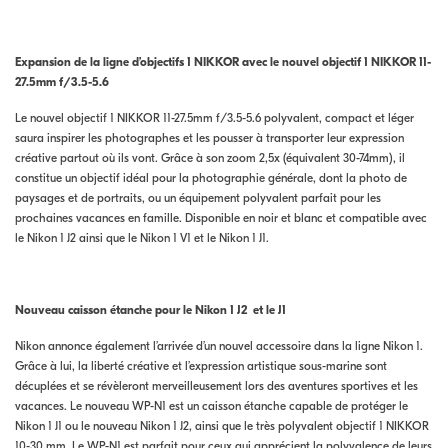
Expansion de la ligne d’objectifs 1 NIKKOR avec le nouvel objectif 1 NIKKOR
11-
27.5mm f/3.5-5.6
Le nouvel objectif 1 NIKKOR 11-27.5mm f/3.5-5.6 polyvalent, compact et léger
saura inspirer les photographes et les pousser à transporter leur expression
créative partout où ils vont. Grâce à son zoom 2,5x (équivalent 30-74mm), il
constitue un objectif idéal pour la photographie générale, dont la photo de
paysages et de portraits, ou un équipement polyvalent parfait pour les
prochaines vacances en famille. Disponible en noir et blanc et compatible avec
le Nikon 1 J2 ainsi que le Nikon 1 V1 et le Nikon 1 J1.
Nouveau caisson étanche pour le Nikon 1 J2 et le J1
Nikon annonce également l’arrivée d’un nouvel accessoire dans la ligne Nikon 1.
Grâce à lui, la liberté créative et l’expression artistique sous-marine sont
décuplées et se révèleront merveilleusement lors des aventures sportives et les
vacances. Le nouveau WP-N1 est un caisson étanche capable de protéger le
Nikon 1 J1 ou le nouveau Nikon 1 J2, ainsi que le très polyvalent objectif 1 NIKKOR
10-30 mm. Le WP-N1 est parfait pour ceux qui apprécient la polyvalence de leurs