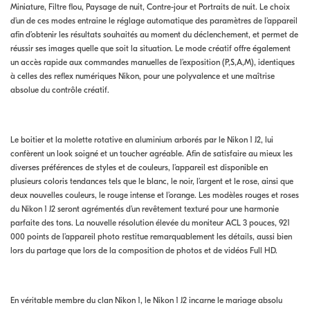
Miniature, Filtre flou, Paysage de nuit, Contre-jour et Portraits de nuit. Le choix
d’un de ces modes entraine le réglage automatique des paramètres de l’appareil
afin d’obtenir les résultats souhaités au moment du déclenchement, et permet de
réussir ses images quelle que soit la situation. Le mode créatif offre également
un accès rapide aux commandes manuelles de l’exposition (P,S,A,M), identiques
à celles des reflex numériques Nikon, pour une polyvalence et une maîtrise
absolue du contrôle créatif.
Le boitier et la molette rotative en aluminium arborés par le Nikon 1 J2, lui
confèrent un look soigné et un toucher agréable. Afin de satisfaire au mieux les
diverses préférences de styles et de couleurs, l’appareil est disponible en
plusieurs coloris tendances tels que le blanc, le noir, l’argent et le rose, ainsi que
deux nouvelles couleurs, le rouge intense et l’orange. Les modèles rouges et roses
du Nikon 1 J2 seront agrémentés d’un revêtement texturé pour une harmonie
parfaite des tons. La nouvelle résolution élevée du moniteur ACL 3 pouces, 921
000 points de l’appareil photo restitue remarquablement les détails, aussi bien
lors du partage que lors de la composition de photos et de vidéos Full HD.
En véritable membre du clan Nikon 1, le Nikon 1 J2 incarne le mariage absolu