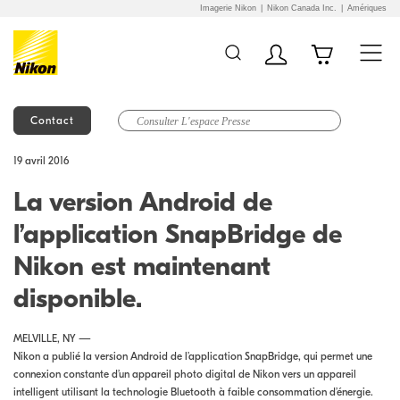
Imagerie Nikon
Nikon Canada Inc.
Amériques
Contact
Additional Site
Skip to Main Content
19 avril 2016
Navigation
La version Android de
l’application SnapBridge de
Nikon est maintenant
disponible.
MELVILLE, NY —
Nikon a publié la version Android de l’application SnapBridge, qui permet une
connexion constante d’un appareil photo digital de Nikon vers un appareil
intelligent utilisant la technologie Bluetooth à faible consommation d’énergie.