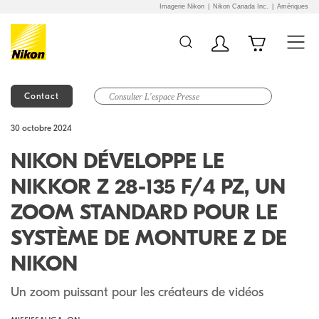
Imagerie Nikon
Nikon Canada Inc.
Amériques
Contact
Additional Site
Skip to Main Content
30 octobre 2024
Navigation
NIKON DÉVELOPPE LE
NIKKOR Z 28-135 F/4 PZ, UN
ZOOM STANDARD POUR LE
SYSTÈME DE MONTURE Z DE
NIKON
Un zoom puissant pour les créateurs de vidéos