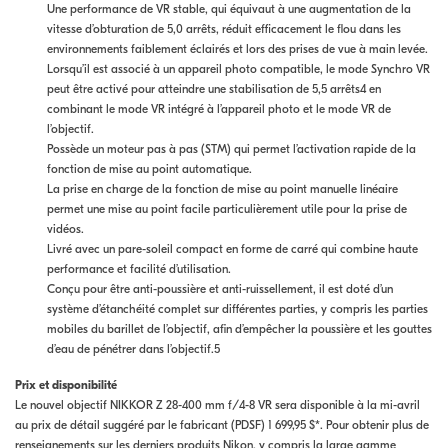
Une performance de VR stable, qui équivaut à une augmentation de la
vitesse d’obturation de 5,0 arrêts, réduit efficacement le flou dans les
environnements faiblement éclairés et lors des prises de vue à main levée.
Lorsqu’il est associé à un appareil photo compatible, le mode Synchro VR
peut être activé pour atteindre une stabilisation de 5,5 arrêts4 en
combinant le mode VR intégré à l’appareil photo et le mode VR de
l’objectif.
Possède un moteur pas à pas (STM) qui permet l’activation rapide de la
fonction de mise au point automatique.
La prise en charge de la fonction de mise au point manuelle linéaire
permet une mise au point facile particulièrement utile pour la prise de
vidéos.
Livré avec un pare-soleil compact en forme de carré qui combine haute
performance et facilité d’utilisation.
Conçu pour être anti-poussière et anti-ruissellement, il est doté d’un
système d’étanchéité complet sur différentes parties, y compris les parties
mobiles du barillet de l’objectif, afin d’empêcher la poussière et les gouttes
d’eau de pénétrer dans l’objectif.5
Prix et disponibilité
Le nouvel objectif NIKKOR Z 28-400 mm f/4-8 VR sera disponible à la mi-avril
au prix de détail suggéré par le fabricant (PDSF) 1 699,95 $*. Pour obtenir plus de
renseignements sur les derniers produits Nikon, y compris la large gamme