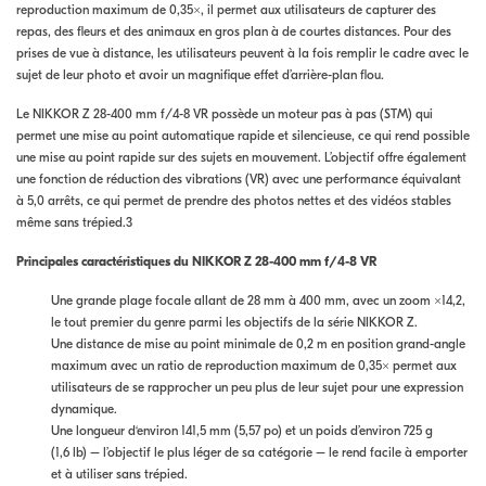
reproduction maximum de 0,35×, il permet aux utilisateurs de capturer des
repas, des fleurs et des animaux en gros plan à de courtes distances. Pour des
prises de vue à distance, les utilisateurs peuvent à la fois remplir le cadre avec le
sujet de leur photo et avoir un magnifique effet d’arrière-plan flou.
Le NIKKOR Z 28-400 mm f/4-8 VR possède un moteur pas à pas (STM) qui
permet une mise au point automatique rapide et silencieuse, ce qui rend possible
une mise au point rapide sur des sujets en mouvement. L’objectif offre également
une fonction de réduction des vibrations (VR) avec une performance équivalant
à 5,0 arrêts, ce qui permet de prendre des photos nettes et des vidéos stables
même sans trépied.3
Principales caractéristiques du NIKKOR Z 28-400 mm f/4-8 VR
Une grande plage focale allant de 28 mm à 400 mm, avec un zoom ×14,2,
le tout premier du genre parmi les objectifs de la série NIKKOR Z.
Une distance de mise au point minimale de 0,2 m en position grand-angle
maximum avec un ratio de reproduction maximum de 0,35× permet aux
utilisateurs de se rapprocher un peu plus de leur sujet pour une expression
dynamique.
Une longueur d‘environ 141,5 mm (5,57 po) et un poids d’environ 725 g
(1,6 lb) – l’objectif le plus léger de sa catégorie – le rend facile à emporter
et à utiliser sans trépied.