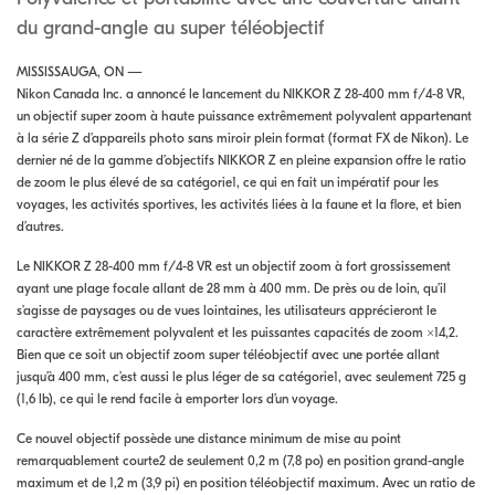
du grand-angle au super téléobjectif
MISSISSAUGA, ON —
Nikon Canada Inc. a annoncé le lancement du NIKKOR Z 28-400 mm f/4-8 VR,
un objectif super zoom à haute puissance extrêmement polyvalent appartenant
à la série Z d’appareils photo sans miroir plein format (format FX de Nikon). Le
dernier né de la gamme d’objectifs NIKKOR Z en pleine expansion offre le ratio
de zoom le plus élevé de sa catégorie1, ce qui en fait un impératif pour les
voyages, les activités sportives, les activités liées à la faune et la flore, et bien
d’autres.
Le NIKKOR Z 28-400 mm f/4-8 VR est un objectif zoom à fort grossissement
ayant une plage focale allant de 28 mm à 400 mm. De près ou de loin, qu’il
s’agisse de paysages ou de vues lointaines, les utilisateurs apprécieront le
caractère extrêmement polyvalent et les puissantes capacités de zoom ×14,2.
Bien que ce soit un objectif zoom super téléobjectif avec une portée allant
jusqu’à 400 mm, c’est aussi le plus léger de sa catégorie1, avec seulement 725 g
(1,6 lb), ce qui le rend facile à emporter lors d’un voyage.
Ce nouvel objectif possède une distance minimum de mise au point
remarquablement courte2 de seulement 0,2 m (7,8 po) en position grand-angle
maximum et de 1,2 m (3,9 pi) en position téléobjectif maximum. Avec un ratio de