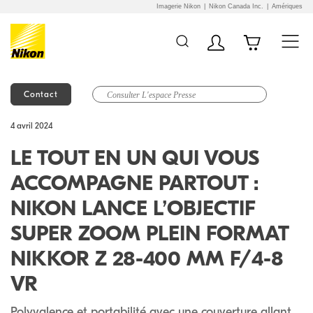
Imagerie Nikon
Nikon Canada Inc.
Amériques
Contact
Additional Site
Skip to Main Content
4 avril 2024
Navigation
LE TOUT EN UN QUI VOUS
ACCOMPAGNE PARTOUT :
NIKON LANCE L’OBJECTIF
SUPER ZOOM PLEIN FORMAT
NIKKOR Z 28-400 MM F/4-8
VR
Polyvalence et portabilité avec une couverture allant