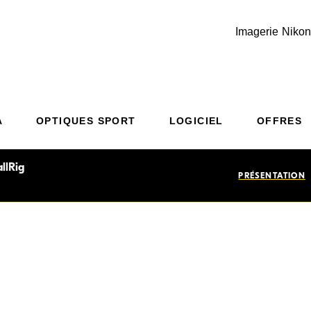
Imagerie Nikon
Additional Site Navigation
Skip to Main Content
A
OPTIQUES SPORT
LOGICIEL
OFFRES
llRig
PRÉSENTATION
 (5227) de SmallRig ajoute la
ints de fixation filetés de 1/4-
ution d'alimentation compacte,