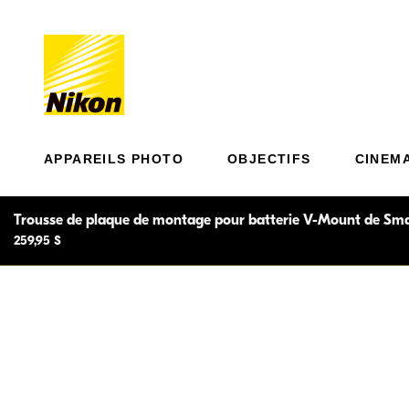
APPAREILS PHOTO
OBJECTIFS
CINEM
Trousse de plaque de montage pour batterie V-Mount de Sma
259,95 $
La trousse de plaque de montage pour batterie V-Mount
compatibilité avec les batteries V-Mount* et plusieurs po
20 po à la caméra de cinéma Nikon ZR, offrant une sol
légère et tout-en-un pour les cinéastes.