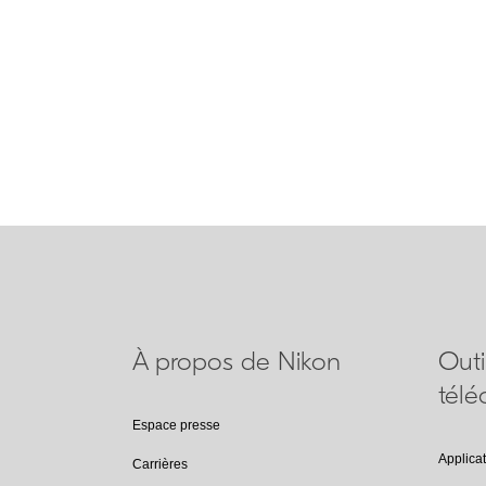
16 oz (453 g)
Matériaux
Alliage d'aluminium, acier inoxydable, silicone, PC+fibr
À propos de Nikon
Outi
tél
Espace presse
Applica
Carrières