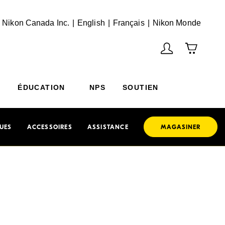
English
Français
(Vie
 Nikon Canada Inc.
English
Français
Nikon Monde
ÉDUCATION
NPS
SOUTIEN
UES
ACCESSOIRES
ASSISTANCE
MAGASINER