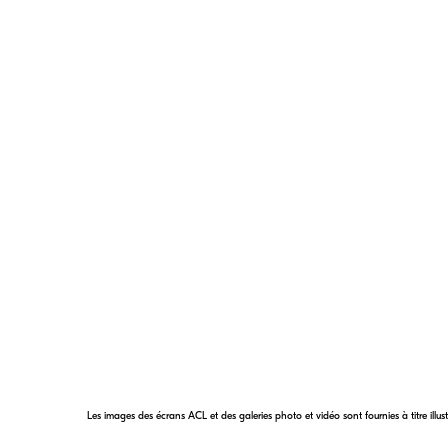
AS
AS désigne les lentilles asphériques
comprend des surfaces non sphériqu
côtés du verre afin d’éliminer certa
Traitement nanocristal
Revêtement antireflet développé p
d’éliminer pratiquement tous les ref
internes de l’objectif, sur une très
d’onde.
Les images des écrans ACL et des galeries photo et vidéo sont fournies à titre illus