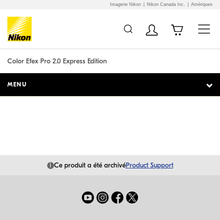
Imagerie Nikon
Nikon Canada Inc.
Amériques
Additional Site
Skip to Main Content
Navigation
Color Efex Pro 2.0 Express Edition
MENU
i
Ce produit a été archivé
Product Support