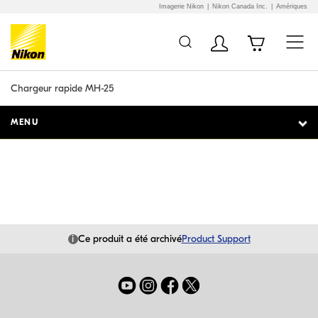
Imagerie Nikon
Nikon Canada Inc.
Amériques
Additional Site
Skip to Main Content
Navigation
Chargeur rapide MH-25
MENU
i
Ce produit a été archivé
Product Support