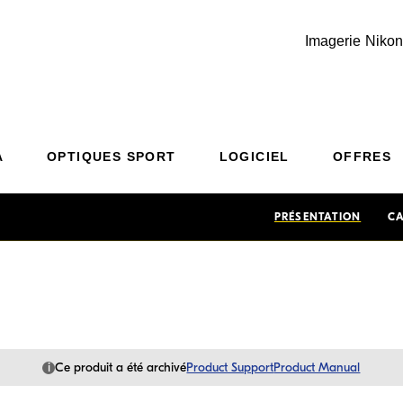
Imagerie Nikon
Additional Site Navigation
Skip to Main Content
A
OPTIQUES SPORT
LOGICIEL
OFFRES
PRÉSENTATION
CA
i
Ce produit a été archivé
Product Support
Product Manual