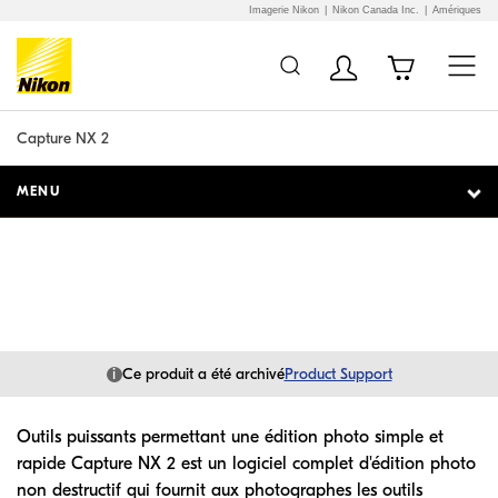
Imagerie Nikon
Nikon Canada Inc.
Amériques
Additional Site
Skip to Main Content
Navigation
Capture NX 2
MENU
i
Ce produit a été archivé
Product Support
Outils puissants permettant une édition photo simple et
rapide Capture NX 2 est un logiciel complet d'édition photo
non destructif qui fournit aux photographes les outils