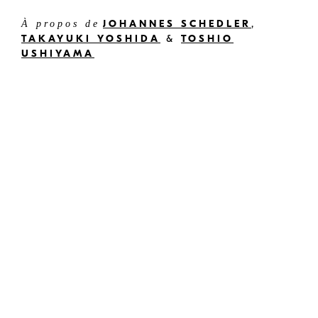
JOHANNES SCHEDLER
,
À propos de
TAKAYUKI YOSHIDA
&
TOSHIO
USHIYAMA
[Lisez l’encadré ci-dessous pour
plus d’explications sur le H-alpha.]