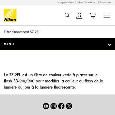
Imagerie Nikon
Nikon Canada Inc.
Amériques
Additional Site
Skip to Main Content
Navigation
Filtre fluorescent SZ-2FL
MENU
Le SZ-2FL est un filtre de couleur verte à placer sur le
flash SB-910/900 pour modifier la couleur du flash de la
lumière du jour à la lumière fluorescente.