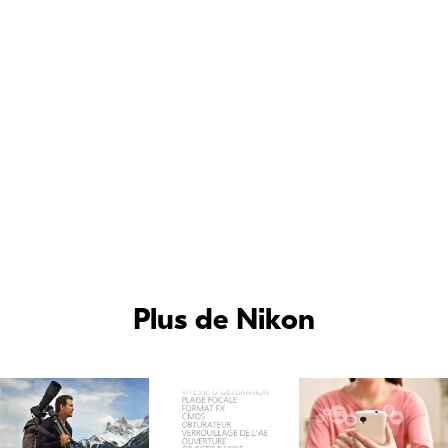
Tamara Lackey est une
ambassadrice Nikon.
Consultez sa
page d’ambassadrice
.
Plus de Nikon