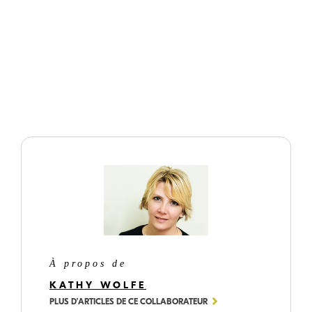
©
Kathy
Wolfe
En utilisant une ouverture très large comme f/2.8, l’arrière-plan s’adoucit,
les fleurs deviennent des taches de couleur, et le portrait n’en est que plus
réussi.
À propos de
KATHY WOLFE
PLUS D’ARTICLES DE CE COLLABORATEUR