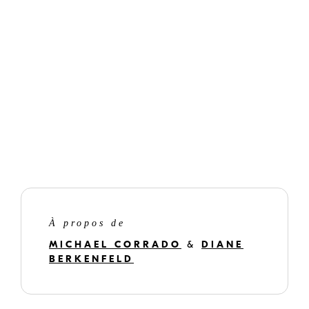
Découvrez notre gamme complète d'appareils photo
Nikon pour trouver celui qui vous convient le mieux !
À propos de
MICHAEL CORRADO
&
DIANE
BERKENFELD