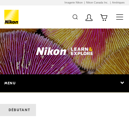
Imagerie Nikon
Nikon Canada Inc.
Amériques
MENU
DÉBUTANT