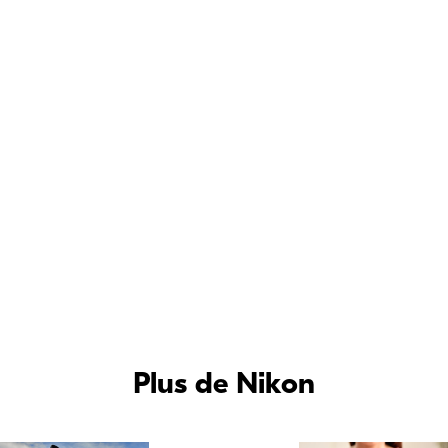
Une image impressionniste prise sur une rue de Seattle à la demande d’un
client. « Parfois, un sujet exige un style différent, et c’était le cas pour ces
tulipes. L’image me dit souvent ce qu’elle souhaite refléter. » D4S, AF Micro-
NIKKOR 105mm f/2.8D, 1/1000 seconde, ISO 250, exposition manuelle,
mesure matricielle.
Plus de Nikon